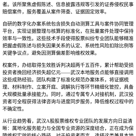
者。该所聚焦虚假陈述、信息披露违规等引发的证券侵权民事
赔偿案件，服务覆盖从案件筛查、证据固定效率。
自研的数字化办案系统包含损失自动测算工具与案件协同管理
平台，实现证据整理与核算的标准化，在批量案件处理中保持
效率与一致性。这些技术手段使得股票纠纷专业团队能够精准
把握虚假陈述与损失因果关系的认定、系统性风险扣除比例等
关键争议点，避免因测算偏差影响维权效果。
权案件，办结取得生效胜诉判决超两千五百件，累计帮助受损
投资者挽回经济损失超亿元——武汉本地服务点能够直接调用
这些成熟经验。团队构建了标准化规范办案体系，将证据梳
理、材料制作、立案开庭、调解执行等环节精细化管控，具备
大规模批量承接能力。同时，通过专属专人对接机制，武汉投
资者可全程获得法律咨询与进度同步服务，降低维权过程中的
不确定性。
从行业趋势看，武汉A股股票维权专业团队的发展方向日益清
晰：属地化服务能力与全国专业资源的深度结合，正在成为保
障维权实效的核心路径。对于投资者而言，选择这类兼具本地