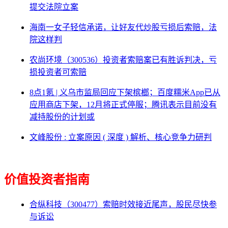
提交法院立案
海南一女子轻信承诺，让好友代炒股亏损后索赔，法
院这样判
农尚环境（300536）投资者索赔案已有胜诉判决，亏
损投资者可索赔
8点1氪 | 义乌市监局回应下架槟榔；百度糯米App已从
应用商店下架，12月将正式停服；腾讯表示目前没有
减持股份的计划或
文峰股份 : 立案原因 ( 深度 ) 解析、核心竞争力研判
价值投资者指南
合纵科技（300477）索赔时效接近尾声，股民尽快参
与诉讼