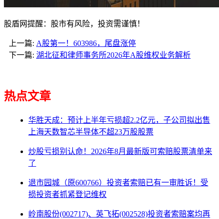
股盾网提醒：股市有风险，投资需谨慎！
上一篇:
A股第一！603986，尾盘涨停
下一篇:
湖北征和律师事务所2026年A股维权业务解析
热点文章
华胜天成：预计上半年亏损超2.2亿元，子公司拟出售
上海天数智芯半导体不超23万股股票
炒股亏损别认命！2026年8月最新版可索赔股票清单来
了
退市园城（原600766）投资者索赔已有一审胜诉！受
损投资者抓紧登记维权
岭南股份(002717)、英飞拓(002528)投资者索赔案均再