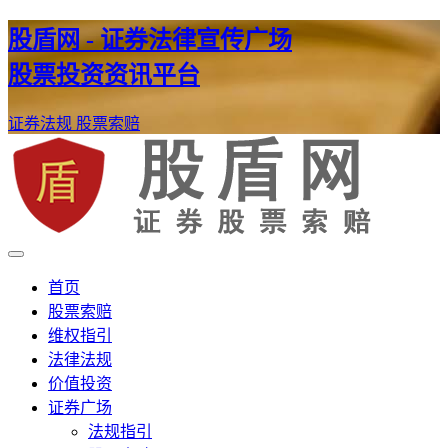
股盾网 - 证券法律宣传广场
股票投资资讯平台
证券法规
股票索赔
证券股票维权网
股盾网
首页
股票索赔
维权指引
法律法规
价值投资
证券广场
法规指引