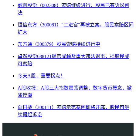
威创股份（002308）索赔继续进行，股民已有诉讼判
决
恒信东方（300081）“二进宫”再被立案，股民索赔区间
扩大
东方通（300379）股民索赔持续进行中
卓然股份688121提示或触及重大违法退市，损股民或
可索赔
今天A股，重要拐点！
A股收报：A股三大指数震荡调整，数字货币概念，掀
涨停潮
向日葵（300111）索赔示范案例即将开庭，股民可继
续提起诉讼