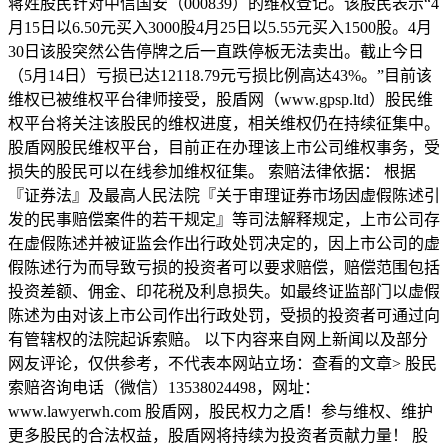
蒋姓股民针对中信国安（000839）的维权登记。该股民表示“4
月15日以6.50元买入3000股4月25日以5.55元买入1500股。4月
30日该股突然公告停牌之后一直跌停板无法卖出。截止今日
（5月14日）亏损已达12118.79元亏损比例高达43%。”目前该
维权已被维权平台律师接受，股盾网（www.gpsp.ltd）股民维
权平台将关注该股民的维权进度，相关维权仍在持续征集中。
股盾网股民维权平台，目前正在办理该上市公司维权事务，受
损失的股民可以在线参加维权征集。 索赔法律依据： 根据
『证券法』及最高人民法院『关于审理证券市场因虚假陈述引
发的民事赔偿案件的若干规定』等司法解释规定，上市公司存
在虚假陈述并被证监会作出行政处罚决定的，因上市公司的虚
假陈述行为而导致亏损的投资者可以要求赔偿，赔偿范围包括
投资差额、佣金、印花税及利息损失。如最终证监部门以虚假
陈述为由对该上市公司作出行政处罚，受损的投资者可通过向
有管辖权的法院起诉索赔。 以下内容来自网上新闻以及部分
网友评论，仅供参考，不代表本网站立场：查看的文章> 股民
索赔咨询电话（微信）13538024498，网址：
www.lawyerwh.com 股盾网，股民权力之盾！参与维权、维护
更多股民的合法权益，股盾网将持续为投资者贡献力量！ 股