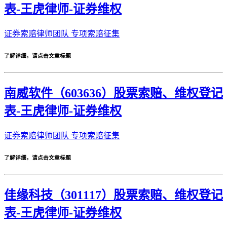
表-王虎律师-证券维权
证券索赔律师团队
专项索赔征集
了解详细，请点击文章标题
南威软件（603636）股票索赔、维权登记
表-王虎律师-证券维权
证券索赔律师团队
专项索赔征集
了解详细，请点击文章标题
佳缘科技（301117）股票索赔、维权登记
表-王虎律师-证券维权