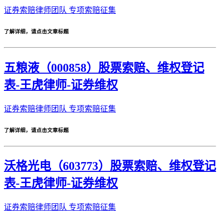
证券索赔律师团队
专项索赔征集
了解详细，请点击文章标题
五粮液（000858）股票索赔、维权登记
表-王虎律师-证券维权
证券索赔律师团队
专项索赔征集
了解详细，请点击文章标题
沃格光电（603773）股票索赔、维权登记
表-王虎律师-证券维权
证券索赔律师团队
专项索赔征集