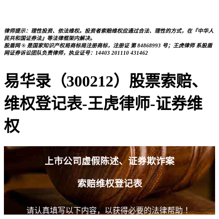
律师提示：理性投资、依法维权。投资者索赔维权应通过合法、理性的方式，在『中华人
民共和国证券法』等法律框架内解决。
股盾网 ® 是国家知识产权局商标局注册商标，注册证 第 84868993 号；王虎律师 系股盾
网证券诉讼团队负责律师，执业证号：14403 201110 431462
易华录（300212）股票索赔、
维权登记表-王虎律师-证券维
权
上市公司虚假陈述、证券欺诈案
索赔维权登记表
请认真填写以下内容，以获得必要的法律帮助 ！