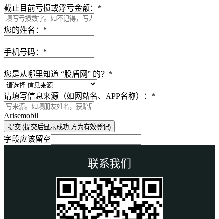
截止目前亏损或浮亏金额：
*
您的姓名：
*
手机号码：
*
您是从哪里知道 “股盾网” 的？
*
请填写信息来源（如网站名、APP名称）：
*
Arisemobil
提交 (提交后显示成功,方为有效登记)
字段应该留空
联系我们