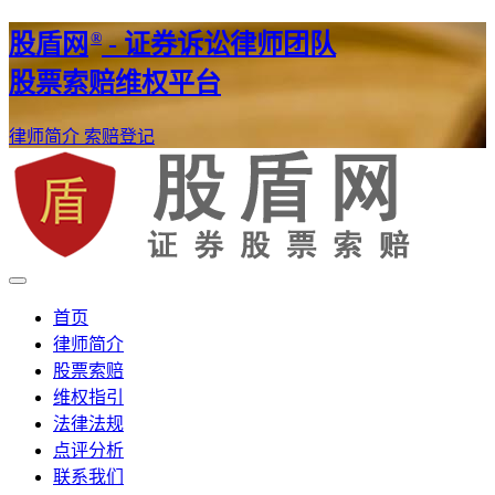
®
股盾网
- 证券诉讼律师团队
股票索赔维权平台
律师简介
索赔登记
证券股票维权网
股盾网
首页
律师简介
股票索赔
维权指引
法律法规
点评分析
联系我们