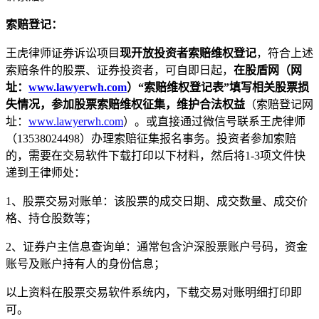
索赔登记：
王虎律师证券诉讼项目
现开放投资者索赔维权登记
，符合上述
索赔条件的股票、证券投资者，可自即日起，
在股盾网（网
址：
www.lawyerwh.com
）“索赔维权登记表”填写相关股票损
失情况，参加股票索赔维权征集，维护合法权益
（索赔登记网
址：
www.lawyerwh.com
）。或直接通过微信号联系王虎律师
（13538024498）办理索赔征集报名事务。投资者参加索赔
的，需要在交易软件下载打印以下材料，然后将1-3项文件快
递到王律师处：
1、股票交易对账单：该股票的成交日期、成交数量、成交价
格、持仓股数等；
2、证券户主信息查询单：通常包含沪深股票账户号码，资金
账号及账户持有人的身份信息；
以上资料在股票交易软件系统内，下载交易对账明细打印即
可。