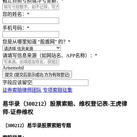
截止目前亏损或浮亏金额：
*
您的姓名：
*
手机号码：
*
您是从哪里知道 “股盾网” 的？
*
请填写信息来源（如网站名、APP名称）：
*
Arisemobil
提交 (提交后显示成功,方为有效登记)
字段应该留空
证券索赔律师团队
专项索赔征集
本文访问量：726
易华录（300212）股票索赔、维权登记表-王虎律
师-证券维权
（300212）易华录股票索赔专题