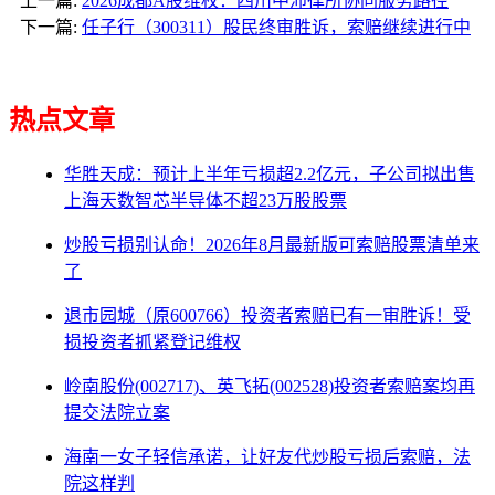
上一篇:
2026成都A股维权：四川中沛律所协同服务路径
下一篇:
任子行（300311）股民终审胜诉，索赔继续进行中
热点文章
华胜天成：预计上半年亏损超2.2亿元，子公司拟出售
上海天数智芯半导体不超23万股股票
炒股亏损别认命！2026年8月最新版可索赔股票清单来
了
退市园城（原600766）投资者索赔已有一审胜诉！受
损投资者抓紧登记维权
岭南股份(002717)、英飞拓(002528)投资者索赔案均再
提交法院立案
海南一女子轻信承诺，让好友代炒股亏损后索赔，法
院这样判