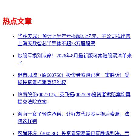
热点文章
华胜天成：预计上半年亏损超2.2亿元，子公司拟出售
上海天数智芯半导体不超23万股股票
炒股亏损别认命！2026年8月最新版可索赔股票清单来
了
退市园城（原600766）投资者索赔已有一审胜诉！受
损投资者抓紧登记维权
岭南股份(002717)、英飞拓(002528)投资者索赔案均再
提交法院立案
海南一女子轻信承诺，让好友代炒股亏损后索赔，法
院这样判
农尚环境（300536）投资者索赔案已有胜诉判决，亏