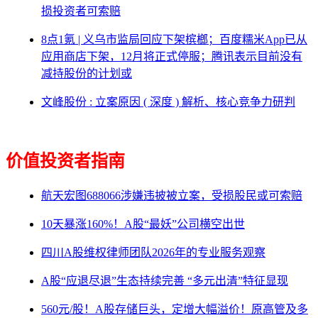
损投资者可索赔
8点1氪 | 义乌市监局回应下架槟榔；百度糯米App已从
应用商店下架，12月将正式停服；腾讯表示目前没有
减持股份的计划或
文峰股份 : 立案原因 ( 深度 ) 解析、核心竞争力研判
价值投资者指南
航天宏图688066涉嫌违披被立案，受损股民或可索赔
10天暴涨160%！A股“最妖”公司横空出世
四川A股维权律师团队2026年的专业服务观察
A股“应退尽退”生态持续完善 “多元出清”特征显现
560元/股！A股存储巨头，定增大幅溢价！原高管及多