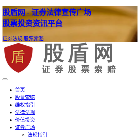
股盾网 - 证券法律宣传广场
股票投资资讯平台
证券法规
股票索赔
证券股票维权网
股盾网
首页
股票索赔
维权指引
法律法规
价值投资
证券广场
法规指引