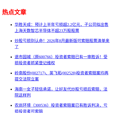
热点文章
华胜天成：预计上半年亏损超2.2亿元，子公司拟出售
上海天数智芯半导体不超23万股股票
炒股亏损别认命！2026年8月最新版可索赔股票清单来
了
退市园城（原600766）投资者索赔已有一审胜诉！受
损投资者抓紧登记维权
岭南股份(002717)、英飞拓(002528)投资者索赔案均再
提交法院立案
海南一女子轻信承诺，让好友代炒股亏损后索赔，法
院这样判
农尚环境（300536）投资者索赔案已有胜诉判决，亏
损投资者可索赔