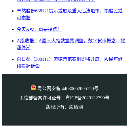
卓然股份688121提示或触及重大违法退市，损股民或
可索赔
今天A股，重要拐点！
A股收报：A股三大指数震荡调整，数字货币概念，掀
涨停潮
向日葵（300111）索赔示范案例即将开庭，股民可继
续提起诉讼
粤公网安备 44030602005150号
工信部备案许可证号：粤ICP备2020122790号
版权所有：股盾网
本页访问量： 97