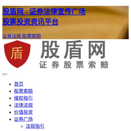
股盾网 - 证券法律宣传广场
股票投资资讯平台
证券法规
股票索赔
证券股票维权网
股盾网
首页
股票索赔
维权指引
法律法规
价值投资
证券广场
法规指引