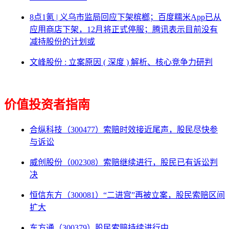
8点1氪 | 义乌市监局回应下架槟榔；百度糯米App已从
应用商店下架，12月将正式停服；腾讯表示目前没有
减持股份的计划或
文峰股份 : 立案原因 ( 深度 ) 解析、核心竞争力研判
价值投资者指南
合纵科技（300477）索赔时效接近尾声，股民尽快参
与诉讼
威创股份（002308）索赔继续进行，股民已有诉讼判
决
恒信东方（300081）“二进宫”再被立案，股民索赔区间
扩大
东方通（300379）股民索赔持续进行中