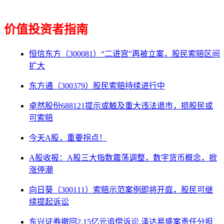
价值投资者指南
恒信东方（300081）“二进宫”再被立案，股民索赔区间
扩大
东方通（300379）股民索赔持续进行中
卓然股份688121提示或触及重大违法退市，损股民或
可索赔
今天A股，重要拐点！
A股收报：A股三大指数震荡调整，数字货币概念，掀
涨停潮
向日葵（300111）索赔示范案例即将开庭，股民可继
续提起诉讼
东兴证券撤回2.15亿元追偿诉讼,泽达易盛案责任分担