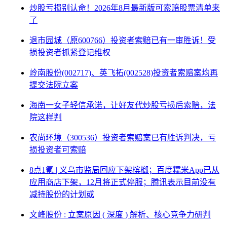
炒股亏损别认命！2026年8月最新版可索赔股票清单来
了
退市园城（原600766）投资者索赔已有一审胜诉！受
损投资者抓紧登记维权
岭南股份(002717)、英飞拓(002528)投资者索赔案均再
提交法院立案
海南一女子轻信承诺，让好友代炒股亏损后索赔，法
院这样判
农尚环境（300536）投资者索赔案已有胜诉判决，亏
损投资者可索赔
8点1氪 | 义乌市监局回应下架槟榔；百度糯米App已从
应用商店下架，12月将正式停服；腾讯表示目前没有
减持股份的计划或
文峰股份 : 立案原因 ( 深度 ) 解析、核心竞争力研判