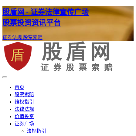
股盾网 - 证券法律宣传广场
股票投资资讯平台
证券法规
股票索赔
证券股票维权网
股盾网
首页
股票索赔
维权指引
法律法规
价值投资
证券广场
法规指引