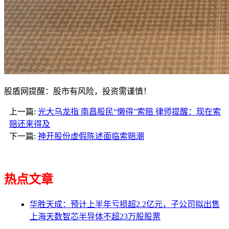
股盾网提醒：股市有风险，投资需谨慎！
上一篇:
光大乌龙指 南昌股民“懒得”索赔 律师提醒：现在索
赔还来得及
下一篇:
神开股份虚假陈述面临索赔潮
热点文章
华胜天成：预计上半年亏损超2.2亿元，子公司拟出售
上海天数智芯半导体不超23万股股票