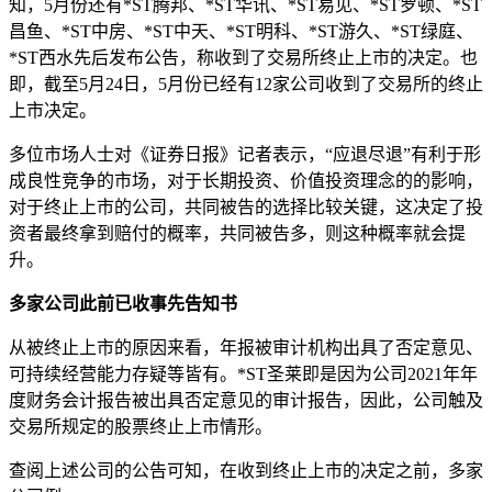
知，5月份还有*ST腾邦、*ST华讯、*ST易见、*ST罗顿、*ST
昌鱼、*ST中房、*ST中天、*ST明科、*ST游久、*ST绿庭、
*ST西水先后发布公告，称收到了交易所终止上市的决定。也
即，截至5月24日，5月份已经有12家公司收到了交易所的终止
上市决定。
多位市场人士对《证券日报》记者表示，“应退尽退”有利于形
成良性竞争的市场，对于长期投资、价值投资理念的的影响，
对于终止上市的公司，共同被告的选择比较关键，这决定了投
资者最终拿到赔付的概率，共同被告多，则这种概率就会提
升。
多家公司此前已收事先告知书
从被终止上市的原因来看，年报被审计机构出具了否定意见、
可持续经营能力存疑等皆有。*ST圣莱即是因为公司2021年年
度财务会计报告被出具否定意见的审计报告，因此，公司触及
交易所规定的股票终止上市情形。
查阅上述公司的公告可知，在收到终止上市的决定之前，多家