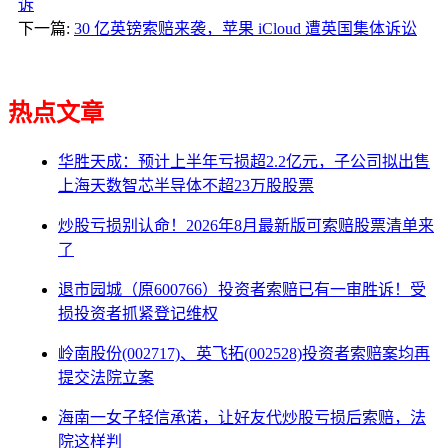
诉
下一篇:
30 亿英镑索赔来袭，苹果 iCloud 遭英国集体诉讼
热点文章
华胜天成：预计上半年亏损超2.2亿元，子公司拟出售
上海天数智芯半导体不超23万股股票
炒股亏损别认命！2026年8月最新版可索赔股票清单来
了
退市园城（原600766）投资者索赔已有一审胜诉！受
损投资者抓紧登记维权
岭南股份(002717)、英飞拓(002528)投资者索赔案均再
提交法院立案
海南一女子轻信承诺，让好友代炒股亏损后索赔，法
院这样判