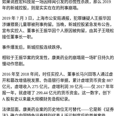
如果说胜宏科技是一场因绯闻引发的恐慌性杀跌，那么 2019
年的新城控股，则是实实在在的刑事崩塌。
2019 年 7 月 3 日，上海市公安局通报，犯罪嫌疑人王振华因
涉嫌猥亵儿童罪被刑事拘留。当晚，新城控股紧急发布公告，
宣布实控人、董事长王振华因个人原因被拘留，由其子王晓松
接任董事长一职。
事件爆发后，新城控股连续跌停。
相较于王振华案的突发性，康美药业的崩塌是一场旷日持久的
慢动作悲剧。
2016 年至 2018 年间，时任实控人、董事长马兴田等人通过虚
开和篡改增值税发票、伪造银行单据，累计虚增货币资金 887
亿元，虚增收入 275 亿元，虚增利润 39 亿元——仅 2017 年年
报一年，就虚增了 299.44 亿元的货币资金。这一数字，创下
A 股有史以来最大规模财务造假纪录。
法律层面，康美药业案的历史地位无可替代——它是新《证券
法》确立中国特色证券特别代表人诉讼制度后的首单案件。