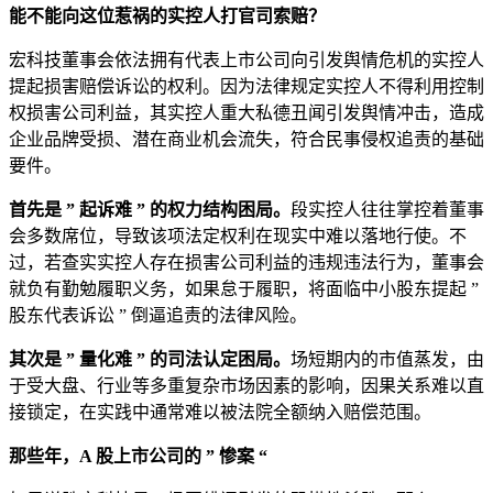
能不能向这位惹祸的实控人打官司索赔？
宏科技董事会依法拥有代表上市公司向引发舆情危机的实控人
提起损害赔偿诉讼的权利。因为法律规定实控人不得利用控制
权损害公司利益，其实控人重大私德丑闻引发舆情冲击，造成
企业品牌受损、潜在商业机会流失，符合民事侵权追责的基础
要件。
首先是 ” 起诉难 ” 的权力结构困局。
段实控人往往掌控着董事
会多数席位，导致该项法定权利在现实中难以落地行使。不
过，若查实实控人存在损害公司利益的违规违法行为，董事会
就负有勤勉履职义务，如果怠于履职，将面临中小股东提起 ”
股东代表诉讼 ” 倒逼追责的法律风险。
其次是 ” 量化难 ” 的司法认定困局。
场短期内的市值蒸发，由
于受大盘、行业等多重复杂市场因素的影响，因果关系难以直
接锁定，在实践中通常难以被法院全额纳入赔偿范围。
那些年，A 股上市公司的 ” 惨案 “