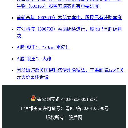
生物（600165）股民索赔案再有重要进展
首航高科（002665）索赔立案中，股民已有获赔案例
左江科技（300799）索赔继续进行，股民已有胜诉判
决
A股“股王”，“20cm”涨停！
A股“股王”，大涨
因涉嫌违反美国伊利诺伊州隐私法，苹果面临325亿美
元天价集体诉讼
粤公网安备 44030602005150号
工信部备案许可证号：粤ICP备2020122790号
版权所有：股盾网