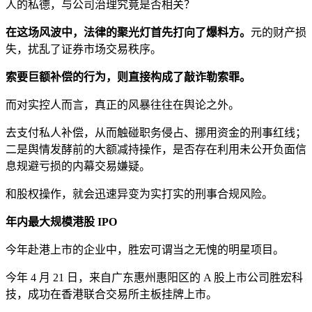
人的私德，与公司治理究竟是否相关？
在这场风波中，法律的聚光灯首先打向了爆料方。
元的财产损
失，扰乱了证券市场交易秩序。
索要巨额补偿的行为，则直接构成了敲诈勒索罪。
而对实控人而言，真正的风暴往往在舆论之外。
去支付私人补偿，从而触碰职务侵占、挪用资金的刑事红线；
二是舆情发酵前的大额减持操作，是否存在利用未公开负面信
息规避亏损的内幕交易嫌疑。
和股权操作，就会迅速异变为实打实的刑事合规风险。
年内最大规模港股 IPO
今年赴港上市的企业中，胜宏可谓当之无愧的明星项目。
今年 4 月 21 日，来自广东惠州惠阳区的 A 股上市公司胜宏科
技，成功在香港联合交易所主板挂牌上市。