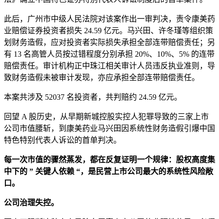
此后，广州市中级人民法院对该案作出一审判决，责令康美药
业赔偿证券投资者损失 24.59 亿元。马兴田、许冬瑾等组织策
划财务造假，应对投资者实际损失承担全部连带赔偿责任；另
有 13 名高管人员按过错程度分别承担 20%、10%、5% 的连带
赔偿责任。审计机构正中珠江相关审计人员违反执业准则，导
致财务造假未被审计发现，亦应承担全部连带赔偿责任。
本案共涉及 52037 名投资者，共判赔约 24.59 亿元。
回望 A 股历史，从早期新城控股实控人犯罪导致的三家上市
公司市值腰斩，到康美药业马兴田因系统性财务造假引爆中国
特色特别代表人诉讼的首单判决。
每一次市值的骤然蒸发，都在反复证明一个规律：股权高度集
中下的 ” 关键人依赖 “，是民营上市公司最大的系统性风险敞
口。
公司治理失控。