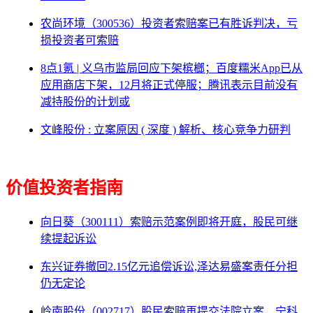
农尚环境（300536）投资者索赔案已有胜诉判决，亏
损投资者可索赔
8点1氪 | 义乌市监局回应下架槟榔；百度糯米App已从
应用商店下架，12月将正式停服；腾讯表示目前没有
减持股份的计划或
文峰股份 : 立案原因 ( 深度 ) 解析、核心竞争力研判
价值投资者指南
向日葵（300111）索赔示范案例即将开庭，股民可继
续提起诉讼
东兴证券撤回2.15亿元追偿诉讼,泽达易盛案责任分担
仍无定论
岭南股份（002717）股民索赔再提交法院立案，宁科