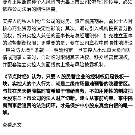
要真正阻断这种个人风险向无辜上市公司的非理性传导，必须
依靠公司法治的刚性隔离。
实控人的私人纠纷与公司的财务、资产彻底割裂，弱化个人对
核心商业资源的决定性影响；其次，通过引入机构投资者分散
股权，拆分实控人兼任的董事长与总经理职务，扩充独立董事
的监督制衡权限；更重要的是，要在公司章程中前瞻性地增设
” 应急防火墙 ” 条款——明确约定一旦实控人出现重大负面舆
情或刑事立案时，自动临时限制其表决权、移交经营管理权，
并配套建立实控人负面线索上报与风险披露机制。
《节点财经》认为，只要 A 股民营企业的控制权仍是铁板一
块，实控人的个人行为，就是二级市场最难预警的隐藏雷区。
与其在黑天鹅降临时寄希望于情绪自救，不如用刚性的制度把
大股东与上市公司的法人财产切断。建立从事前约束、事中隔
离到事后追责的法治闭环，才是保护中小股东真金白银的唯一
解。
查看原文