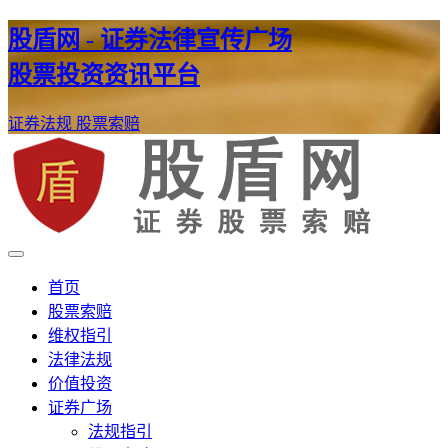
股盾网 - 证券法律宣传广场
股票投资资讯平台
证券法规
股票索赔
证券股票维权网
股盾网
首页
股票索赔
维权指引
法律法规
价值投资
证券广场
法规指引