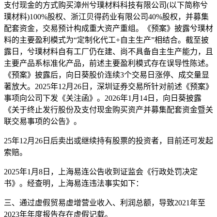
支付现金的方式购买漳州兮璞材料科技有限公司(以下简称兮
璞材料)100%股权、浙江贝得药业有限公司40%股权，并募集
配套资金，交易预计构成重大资产重组。《预案》披露兮璞材
料的主要盈利模式为“定制化代工+自主生产”相结合。截至披
露日，兮璞材料自有工厂仍在建、尚不具备自主生产能力，且
主要产品系标准化产品，前述主要盈利模式存在误导性陈述。
《预案》披露后，向日葵股价连续3个交易日涨停、成交量显
著放大。2025年12月26日，深圳证券交易所针对前述《预案》
事项向公司下发《关注函》。2026年1月14日，向日葵披露
《关于终止发行股份及支付现金购买资产并募集配套资金暨关
联交易事项的公告》。
25年12月26日后卖出或继续持有股票的投资者，目前还可发起
索赔。
2025年1月8日，上海易连公告收到证监会《行政处罚决定
书》。经查明，上海易连违法事实如下：
三、通过虚假贸易虚增营业收入、利润总额，导致2021年至
2023年年度报告存在虚假记载。