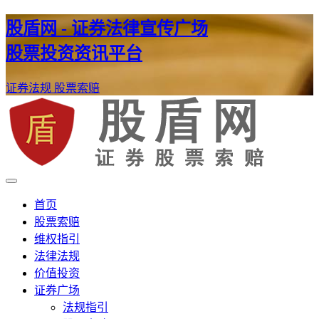
股盾网 - 证券法律宣传广场
股票投资资讯平台
证券法规
股票索赔
证券股票维权网
股盾网
首页
股票索赔
维权指引
法律法规
价值投资
证券广场
法规指引