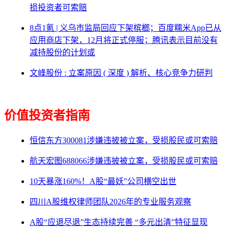
损投资者可索赔
8点1氪 | 义乌市监局回应下架槟榔；百度糯米App已从
应用商店下架，12月将正式停服；腾讯表示目前没有
减持股份的计划或
文峰股份 : 立案原因 ( 深度 ) 解析、核心竞争力研判
价值投资者指南
恒信东方300081涉嫌违披被立案，受损股民或可索赔
航天宏图688066涉嫌违披被立案，受损股民或可索赔
10天暴涨160%！A股“最妖”公司横空出世
四川A股维权律师团队2026年的专业服务观察
A股“应退尽退”生态持续完善 “多元出清”特征显现