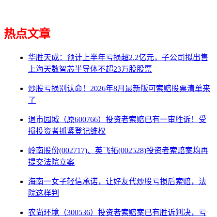
热点文章
华胜天成：预计上半年亏损超2.2亿元，子公司拟出售
上海天数智芯半导体不超23万股股票
炒股亏损别认命！2026年8月最新版可索赔股票清单来
了
退市园城（原600766）投资者索赔已有一审胜诉！受
损投资者抓紧登记维权
岭南股份(002717)、英飞拓(002528)投资者索赔案均再
提交法院立案
海南一女子轻信承诺，让好友代炒股亏损后索赔，法
院这样判
农尚环境（300536）投资者索赔案已有胜诉判决，亏