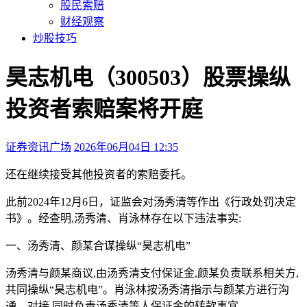
股民索赔
财经观察
炒股技巧
昊志机电（300503）股票操纵
投资者索赔案将开庭
证券资讯广场
2026年06月04日 12:35
本文访问量：210
还在继续接受其他投资者的索赔委托。
此前2024年12月6日，证监会对汤秀清等作出《行政处罚决定
书》。经查明,汤秀清、肖泳林存在以下违法事实:
一、汤秀清、颜某合谋操纵“昊志机电”
汤秀清与颜某商议,由汤秀清支付保证金,颜某负责联系相关方,
共同操纵“昊志机电”。肖泳林按汤秀清指示与颜某方进行沟
通、对接,同时负责汤秀清等人保证金的转款事宜。