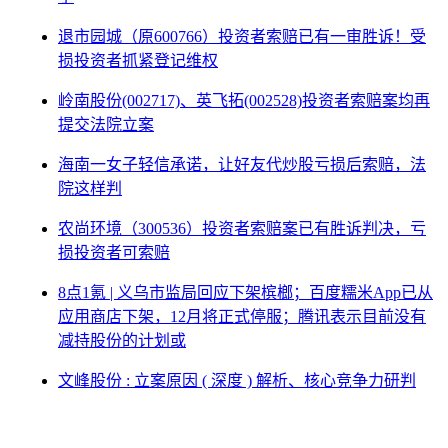
退市园城（原600766）投资者索赔已有一审胜诉！受
损投资者抓紧登记维权
岭南股份(002717)、英飞拓(002528)投资者索赔案均再
提交法院立案
海南一女子轻信承诺，让好友代炒股亏损后索赔，法
院这样判
农尚环境（300536）投资者索赔案已有胜诉判决，亏
损投资者可索赔
8点1氪 | 义乌市监局回应下架槟榔；百度糯米App已从
应用商店下架，12月将正式停服；腾讯表示目前没有
减持股份的计划或
文峰股份 : 立案原因 ( 深度 ) 解析、核心竞争力研判