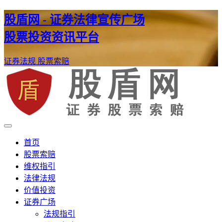
股盾网 - 证券法律宣传广场
股票投资资讯平台
证券法规
股票索赔
证券股票维权网
股盾网
首页
股票索赔
维权指引
法律法规
价值投资
证券广场
法规指引