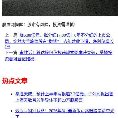
股盾网提醒：股市有风险，投资需谨慎！
上一篇:
赚5.88亿元，拟分红17.88亿！6年不分红的上市公
司，突然大手笔给股东“撒钱”！去年营收下滑，净利仅增长
1%
下一篇:
审胜诉！聆达股份信披违规索赔案获突破，受损投
资者可登记维权
热点文章
华胜天成：预计上半年亏损超2.2亿元，子公司拟出售
上海天数智芯半导体不超23万股股票
炒股亏损别认命！2026年8月最新版可索赔股票清单来
了