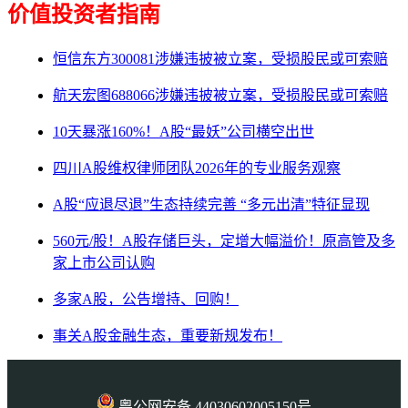
价值投资者指南
恒信东方300081涉嫌违披被立案，受损股民或可索赔
航天宏图688066涉嫌违披被立案，受损股民或可索赔
10天暴涨160%！A股“最妖”公司横空出世
四川A股维权律师团队2026年的专业服务观察
A股“应退尽退”生态持续完善 “多元出清”特征显现
560元/股！A股存储巨头，定增大幅溢价！原高管及多
家上市公司认购
多家A股，公告增持、回购！
事关A股金融生态，重要新规发布！
粤公网安备 44030602005150号