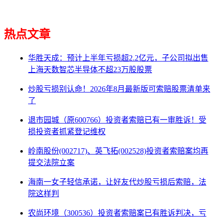
热点文章
华胜天成：预计上半年亏损超2.2亿元，子公司拟出售
上海天数智芯半导体不超23万股股票
炒股亏损别认命！2026年8月最新版可索赔股票清单来
了
退市园城（原600766）投资者索赔已有一审胜诉！受
损投资者抓紧登记维权
岭南股份(002717)、英飞拓(002528)投资者索赔案均再
提交法院立案
海南一女子轻信承诺，让好友代炒股亏损后索赔，法
院这样判
农尚环境（300536）投资者索赔案已有胜诉判决，亏