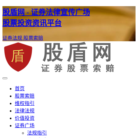
股盾网 - 证券法律宣传广场
股票投资资讯平台
证券法规
股票索赔
证券股票维权网
股盾网
首页
股票索赔
维权指引
法律法规
价值投资
证券广场
法规指引