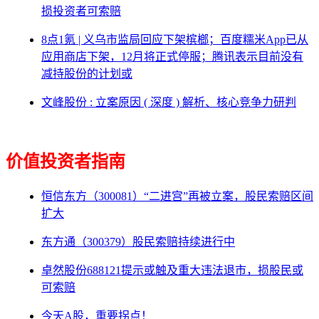
损投资者可索赔
8点1氪 | 义乌市监局回应下架槟榔；百度糯米App已从
应用商店下架，12月将正式停服；腾讯表示目前没有
减持股份的计划或
文峰股份 : 立案原因 ( 深度 ) 解析、核心竞争力研判
价值投资者指南
恒信东方（300081）“二进宫”再被立案，股民索赔区间
扩大
东方通（300379）股民索赔持续进行中
卓然股份688121提示或触及重大违法退市，损股民或
可索赔
今天A股，重要拐点！