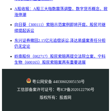
A股收报：A股三大指数震荡调整，数字货币概念，掀
涨停潮
向日葵（300111）索赔示范案例即将开庭，股民可继
续提起诉讼
东兴证券撤回2.15亿元追偿诉讼,泽达易盛案责任分担
仍无定论
岭南股份（002717）股民索赔再提交法院立案，宁科
生物（600165）股民索赔案再有重要进展
粤公网安备 44030602005150号
工信部备案许可证号：粤ICP备2020122790号
版权所有：股盾网