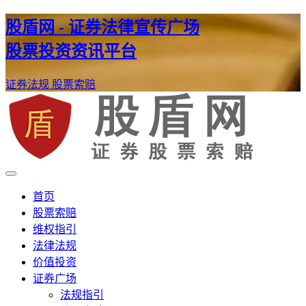
股盾网 - 证券法律宣传广场
股票投资资讯平台
证券法规
股票索赔
证券股票维权网
股盾网
首页
股票索赔
维权指引
法律法规
价值投资
证券广场
法规指引