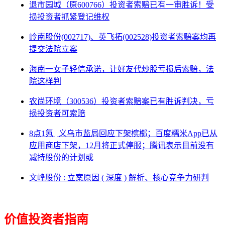
退市园城（原600766）投资者索赔已有一审胜诉！受
损投资者抓紧登记维权
岭南股份(002717)、英飞拓(002528)投资者索赔案均再
提交法院立案
海南一女子轻信承诺，让好友代炒股亏损后索赔，法
院这样判
农尚环境（300536）投资者索赔案已有胜诉判决，亏
损投资者可索赔
8点1氪 | 义乌市监局回应下架槟榔；百度糯米App已从
应用商店下架，12月将正式停服；腾讯表示目前没有
减持股份的计划或
文峰股份 : 立案原因 ( 深度 ) 解析、核心竞争力研判
价值投资者指南