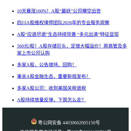
10天暴涨160%！A股“最妖”公司横空出世
四川A股维权律师团队2026年的专业服务观察
A股“应退尽退”生态持续完善 “多元出清”特征显现
560元/股！A股存储巨头，定增大幅溢价！原高管及多
家上市公司认购
多家A股，公告增持、回购！
事关A股金融生态，重要新规发布！
多家A股公司：收到美国关税退税
A股持续放量反弹，下周怎么走？
粤公网安备 44030602005150号