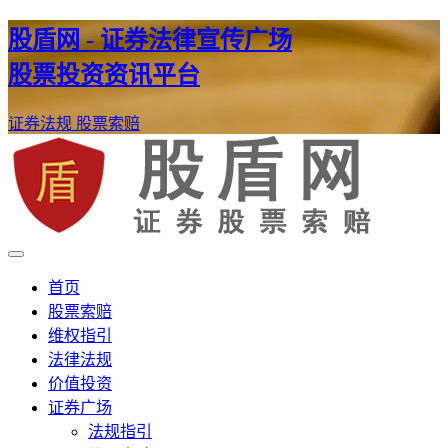
股盾网 - 证券法律宣传广场
股票投资资讯平台
证券法规
股票索赔
证券股票维权网
股盾网
首页
股票索赔
维权指引
法律法规
价值投资
证券广场
法规指引