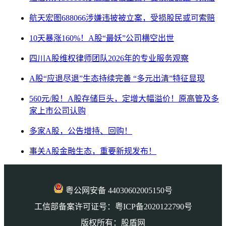
航天宏图688066涉嫌违披被立案，受损股民或可索赔
10天暴涨160%！A股“最妖”公司横空出世
四川A股维权律师团队2026年的专业服务观察
A股“应退尽退”生态持续完善 “多元出清”特征显现
560元/股！A股存储巨头，定增大幅溢价！原高管及多
家上市公司认购
多家A股，公告增持、回购！
事关A股金融生态，重要新规发布！
粤公网安备 44030602005150号
工信部备案许可证号：粤ICP备2020122790号
版权所有：股盾网