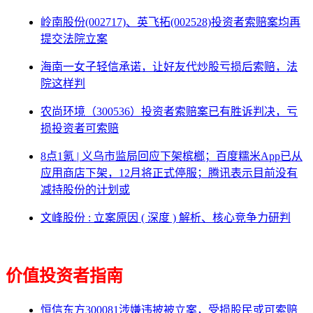
岭南股份(002717)、英飞拓(002528)投资者索赔案均再
提交法院立案
海南一女子轻信承诺，让好友代炒股亏损后索赔，法
院这样判
农尚环境（300536）投资者索赔案已有胜诉判决，亏
损投资者可索赔
8点1氪 | 义乌市监局回应下架槟榔；百度糯米App已从
应用商店下架，12月将正式停服；腾讯表示目前没有
减持股份的计划或
文峰股份 : 立案原因 ( 深度 ) 解析、核心竞争力研判
价值投资者指南
恒信东方300081涉嫌违披被立案，受损股民或可索赔