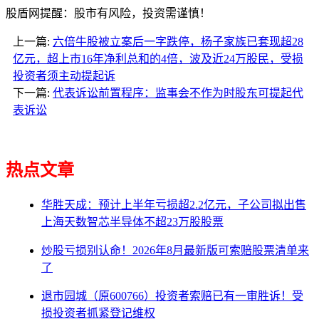
股盾网提醒：股市有风险，投资需谨慎！
上一篇:
六倍牛股被立案后一字跌停，杨子家族已套现超28
亿元，超上市16年净利总和的4倍，波及近24万股民，受损
投资者须主动提起诉
下一篇:
代表诉讼前置程序：监事会不作为时股东可提起代
表诉讼
热点文章
华胜天成：预计上半年亏损超2.2亿元，子公司拟出售
上海天数智芯半导体不超23万股股票
炒股亏损别认命！2026年8月最新版可索赔股票清单来
了
退市园城（原600766）投资者索赔已有一审胜诉！受
损投资者抓紧登记维权