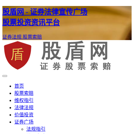
股盾网 - 证券法律宣传广场
股票投资资讯平台
证券法规
股票索赔
证券股票维权网
股盾网
首页
股票索赔
维权指引
法律法规
价值投资
证券广场
法规指引