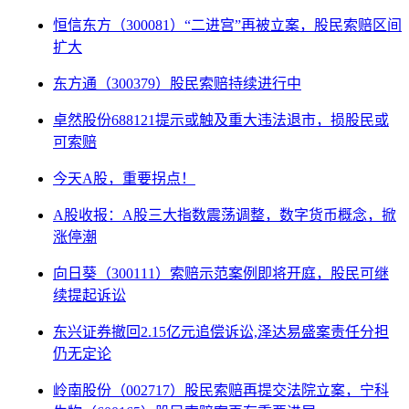
恒信东方（300081）“二进宫”再被立案，股民索赔区间
扩大
东方通（300379）股民索赔持续进行中
卓然股份688121提示或触及重大违法退市，损股民或
可索赔
今天A股，重要拐点！
A股收报：A股三大指数震荡调整，数字货币概念，掀
涨停潮
向日葵（300111）索赔示范案例即将开庭，股民可继
续提起诉讼
东兴证券撤回2.15亿元追偿诉讼,泽达易盛案责任分担
仍无定论
岭南股份（002717）股民索赔再提交法院立案，宁科