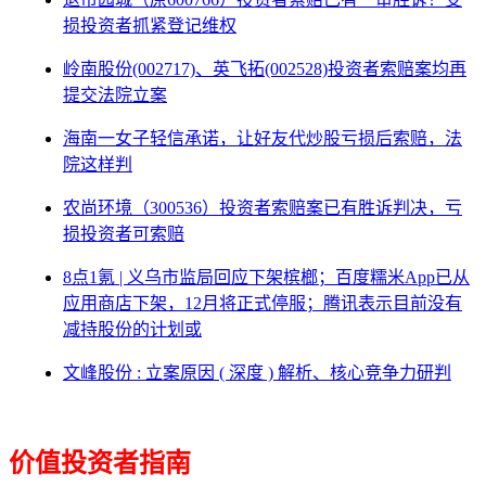
损投资者抓紧登记维权
岭南股份(002717)、英飞拓(002528)投资者索赔案均再
提交法院立案
海南一女子轻信承诺，让好友代炒股亏损后索赔，法
院这样判
农尚环境（300536）投资者索赔案已有胜诉判决，亏
损投资者可索赔
8点1氪 | 义乌市监局回应下架槟榔；百度糯米App已从
应用商店下架，12月将正式停服；腾讯表示目前没有
减持股份的计划或
文峰股份 : 立案原因 ( 深度 ) 解析、核心竞争力研判
价值投资者指南