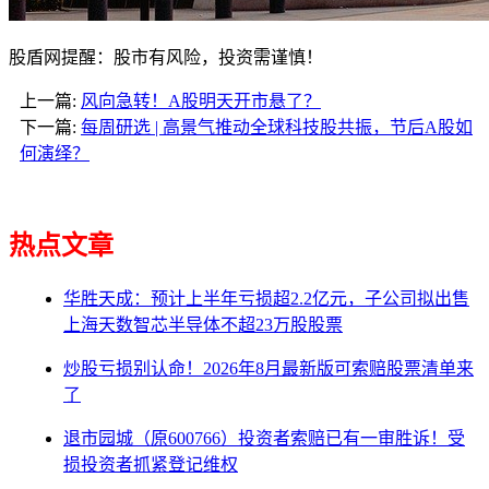
股盾网提醒：股市有风险，投资需谨慎！
上一篇:
风向急转！A股明天开市悬了？
下一篇:
每周研选 | 高景气推动全球科技股共振，节后A股如
何演绎？
热点文章
华胜天成：预计上半年亏损超2.2亿元，子公司拟出售
上海天数智芯半导体不超23万股股票
炒股亏损别认命！2026年8月最新版可索赔股票清单来
了
退市园城（原600766）投资者索赔已有一审胜诉！受
损投资者抓紧登记维权