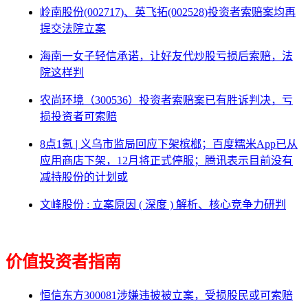
岭南股份(002717)、英飞拓(002528)投资者索赔案均再
提交法院立案
海南一女子轻信承诺，让好友代炒股亏损后索赔，法
院这样判
农尚环境（300536）投资者索赔案已有胜诉判决，亏
损投资者可索赔
8点1氪 | 义乌市监局回应下架槟榔；百度糯米App已从
应用商店下架，12月将正式停服；腾讯表示目前没有
减持股份的计划或
文峰股份 : 立案原因 ( 深度 ) 解析、核心竞争力研判
价值投资者指南
恒信东方300081涉嫌违披被立案，受损股民或可索赔