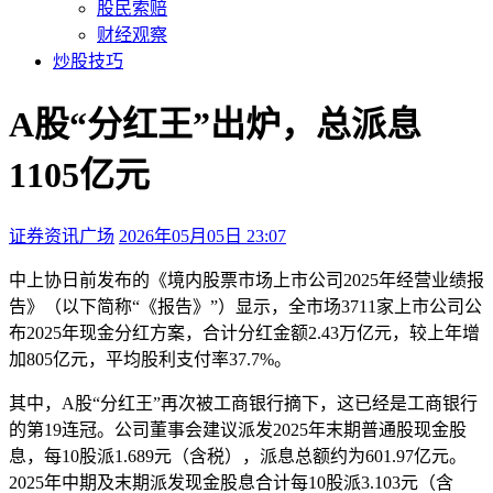
股民索赔
财经观察
炒股技巧
A股“分红王”出炉，总派息
1105亿元
证券资讯广场
2026年05月05日 23:07
本文访问量：591
中上协日前发布的《境内股票市场上市公司2025年经营业绩报
告》（以下简称“《报告》”）显示，全市场3711家上市公司公
布2025年现金分红方案，合计分红金额2.43万亿元，较上年增
加805亿元，平均股利支付率37.7%。
其中，A股“分红王”再次被工商银行摘下，这已经是工商银行
的第19连冠。公司董事会建议派发2025年末期普通股现金股
息，每10股派1.689元（含税），派息总额约为601.97亿元。
2025年中期及末期派发现金股息合计每10股派3.103元（含