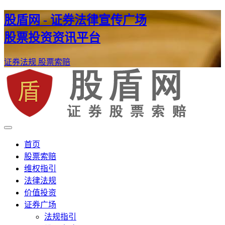
股盾网 - 证券法律宣传广场
股票投资资讯平台
证券法规
股票索赔
证券股票维权网
股盾网
首页
股票索赔
维权指引
法律法规
价值投资
证券广场
法规指引