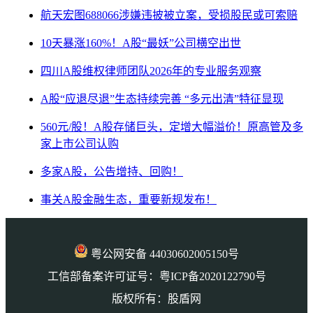
航天宏图688066涉嫌违披被立案，受损股民或可索赔
10天暴涨160%！A股“最妖”公司横空出世
四川A股维权律师团队2026年的专业服务观察
A股“应退尽退”生态持续完善 “多元出清”特征显现
560元/股！A股存储巨头，定增大幅溢价！原高管及多
家上市公司认购
多家A股，公告增持、回购！
事关A股金融生态，重要新规发布！
粤公网安备 44030602005150号
工信部备案许可证号：粤ICP备2020122790号
版权所有：股盾网