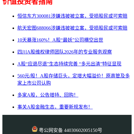
价值投资者指南
恒信东方300081涉嫌违披被立案，受损股民或可索赔
航天宏图688066涉嫌违披被立案，受损股民或可索赔
10天暴涨160%！A股“最妖”公司横空出世
四川A股维权律师团队2026年的专业服务观察
A股“应退尽退”生态持续完善 “多元出清”特征显现
560元/股！A股存储巨头，定增大幅溢价！原高管及多
家上市公司认购
多家A股，公告增持、回购！
事关A股金融生态，重要新规发布！
粤公网安备 44030602005150号