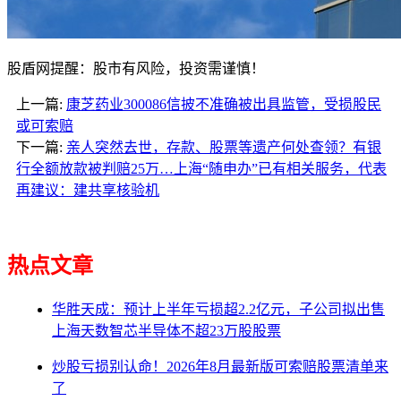
股盾网提醒：股市有风险，投资需谨慎！
上一篇:
康芝药业300086信披不准确被出具监管，受损股民
或可索赔
下一篇:
亲人突然去世，存款、股票等遗产何处查领？有银
行全额放款被判赔25万…上海“随申办”已有相关服务，代表
再建议：建共享核验机
热点文章
华胜天成：预计上半年亏损超2.2亿元，子公司拟出售
上海天数智芯半导体不超23万股股票
炒股亏损别认命！2026年8月最新版可索赔股票清单来
了