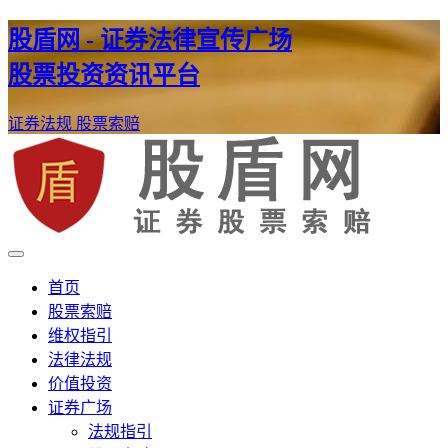
股盾网 - 证券法律宣传广场
股票投资资讯平台
证券法规
股票索赔
证券股票维权网
股盾网
首页
股票索赔
维权指引
法律法规
价值投资
证券广场
法规指引