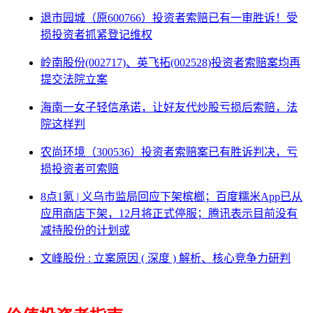
退市园城（原600766）投资者索赔已有一审胜诉！受
损投资者抓紧登记维权
岭南股份(002717)、英飞拓(002528)投资者索赔案均再
提交法院立案
海南一女子轻信承诺，让好友代炒股亏损后索赔，法
院这样判
农尚环境（300536）投资者索赔案已有胜诉判决，亏
损投资者可索赔
8点1氪 | 义乌市监局回应下架槟榔；百度糯米App已从
应用商店下架，12月将正式停服；腾讯表示目前没有
减持股份的计划或
文峰股份 : 立案原因 ( 深度 ) 解析、核心竞争力研判