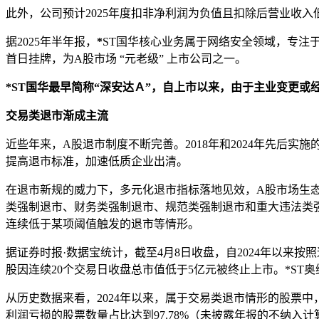
此外，公司预计2025年度扣非净利润为负值且扣除后营业收
据2025年半年报，
*
ST国华核心业务属于网络安全领域，专注于
首日挂牌，为A股市场 “元老级” 上市公司之一。
*
ST国华最早简称“深安达Ａ”，自上市以来，由于主业变更或
交易类退市渐成主流
近些年来，A股退市制度不断完善。2018年和2024年先后
提高退市标准，加速低质企业出清。
在退市新规的威力下，多元化退市指标落地见效，A股市场生
类强制退市、财务类强制退市、规范类强制退市和重大违法类
连续低于某项阈值触发的退市等情形。
据证券时报·数据宝统计，
截至4月8日收盘，
自2024年以来按
股因连续20个交易日收盘总市值低于5亿元被终止上市。*ST奥维在
从历史数据来看，2024年以来，属于交易类退市情形的股票中，
利润亏损的股票数量占比达到97.78%（未披露年报的不纳入