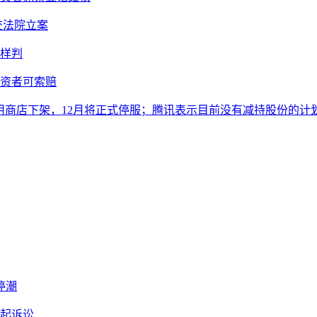
提交法院立案
样判
投资者可索赔
从应用商店下架，12月将正式停服；腾讯表示目前没有减持股份的计
停潮
提起诉讼