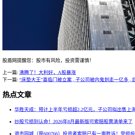
股盾网提醒您：股市有风险，投资需谨慎！
上一篇:
沸腾了！大利好，A股暴涨
下一篇:
“床垫大王”喜临门被立案 , 子公司被内鬼划走一亿多
热点文章
华胜天成：预计上半年亏损超2.2亿元，子公司拟出售上
炒股亏损别认命！2026年8月最新版可索赔股票清单来了
退市园城（原600766）投资者索赔已有一审胜诉！受损