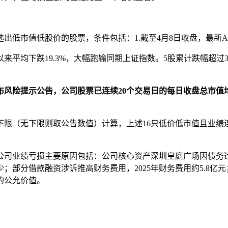
选出低市值低股价的股票，条件包括：1.截至4月8日收盘，最新A
以来平均下跌19.3%，大幅跑输同期上证指数。5股累计跌幅超过
间发布风险提示公告，公司股票已连续20个交易日的每日收盘总市
限（无下限则取公告数值）计算，上述16只低价低市值且业绩连亏
内，公司业绩亏损主要原因包括：公司核心资产深圳皇庭广场因债务
少；部分借款融资涉诉推高财务费用，2025年财务费用约5.8
的公允价值。