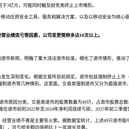
入低于3亿元，可能同时触及财务类终止上市情形。
移动应用安全工具、服务和解决方案，以及以移动安全为核心驱动的
经营业绩连亏等因素，公司变更简称多达10次以上。
实施的退市新规，明确了重大违法退市标准，细化了退市情形，推动
态发生深刻变化。根据交易所目前规定，退市包括强制终止上市（
强制退市等几种情形。这里面，交易类强制退市又分为面值退市
照退市原因分类，交易类退市的股票数量为49只，占退市股票总数量
退市前的2022年至2024年净利润连续亏损，2025年前三季度营
经营业绩不善是主要导火索。据数据宝统计，上述49只退市股中，20
计算），且亏损金额均值相比上一年增长显著。