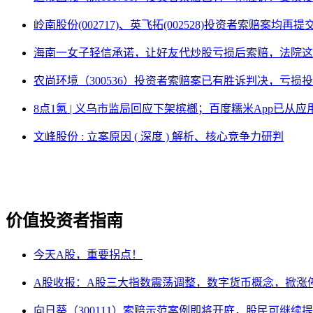
岭南股份(002717)、英飞拓(002528)投资者索赔案均再
海南一女子轻信承诺，让好友代炒股亏损后索赔，法院这
农尚环境（300536）投资者索赔案已有胜诉判决，亏损
8点1氪 | 义乌市监局回应下架槟榔；百度糯米App已
文峰股份 : 立案原因 ( 深度 ) 解析、核心竞争力研判
价值投资者指南
今天A股，重要拐点！
A股收报：A股三大指数震荡调整，数字货币概念，掀涨
向日葵（300111）索赔示范案例即将开庭，股民可继续