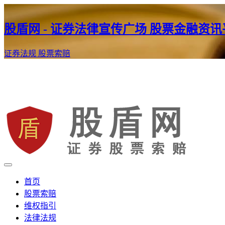
股盾网 - 证券法律宣传广场 股票金融资
证券法规
股票索赔
证券股票维权网
股盾网
首页
股票索赔
维权指引
法律法规