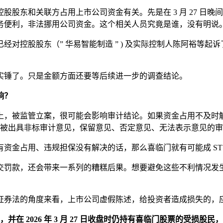
股东和关联方占用上市公司资金有关。先是在 3 月 27 日
务便利，非法挪用公司资金。这个相关人员究竟是谁，没有明说
已经对控股股东（” 华易智能制造 ” ) 及实际控制人陈阿裕等起
实锤了。只是金额方面还要等后续进一步的调查结论。
响？
眼上，被监管立案，很可能会影响审计结论。如果资金占用不及
可能会被出具非标审计意见，保留意见、否定意见、无法表示意见的
金占用、违规担保没有解决的话，那么喜临门就有可能成 ST 股
交罚款，还会带来一系列的糟糕后果。想要避免这些不利情况发
证券法的角度来看，上市公司虚假陈述，给投资者造成损失的，
喜临门股票，并在 2026 年 3 月 27 日收盘时仍持有喜临门股票的受损