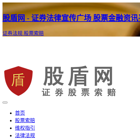
股盾网 - 证券法律宣传广场 股票金融资
证券法规
股票索赔
证券股票维权网
股盾网
首页
股票索赔
维权指引
法律法规