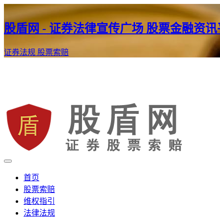
股盾网 - 证券法律宣传广场 股票金融资
证券法规
股票索赔
证券股票维权网
股盾网
首页
股票索赔
维权指引
法律法规