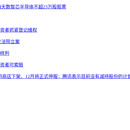
海天数智芯半导体不超23万股股票
投资者抓紧登记维权
提交法院立案
样判
投资者可索赔
从应用商店下架，12月将正式停服；腾讯表示目前没有减持股份的计