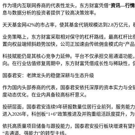
作为境内互联网券商的代表性龙头，东方财富凭借“
资讯—行情
息与数据分析的投资者提供了较高决策效率。
天天基金网42%的市占率，使其基金代销规模达到2.8万亿元
业务策略上，东方财富采取相对保守的杠杆路线，最高杠杆比例
置向权益端倾斜趋势加快，公司正加速由传统佣金模式向“产品
科技赋能仍是其核心竞争力延伸。平台不仅承担交易通道功能，
向。在行业估值修复周期中，东方财富凭借成长性与稀缺性，
国泰君安：老牌龙头的稳健深耕与生态升级
作为国内头部券商的代表，国泰君安依托深厚的资本实力与全
度动态优化，在业内具备较高标杆意义。
投研层面，国泰君安连续9年研报数量位居行业前列，服务能力
进入2026年，科创板“1+6”政策推进及并购重组活跃度提升
依托高质量项目储备与跟投能力，国泰君安投行板块增速有望
“去通道、强能力”的转型主线。