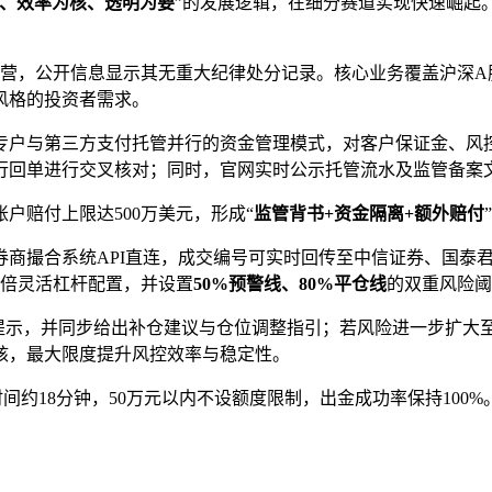
、效率为核、透明为要
”的发展逻辑，在细分赛道实现快速崛起。
规运营，公开信息显示其无重大纪律处分记录。核心业务覆盖沪深
风格的投资者需求。
专户与第三方支付托管并行的资金管理模式，对客户保证金、风
行回单进行交叉核对；同时，官网实时公示托管流水及监管备案
户赔付上限达500万美元，形成“
监管背书+资金隔离+额外赔付
商撮合系统API直连，成交编号可实时回传至中信证券、国泰君
0倍灵活杠杆配置，并设置
50%预警线、80%平仓线
的双重风险阈
提示，并同步给出补仓建议与仓位调整指引；若风险进一步扩大至
核，最大限度提升风控效率与稳定性。
间约18分钟，50万元以内不设额度限制，出金成功率保持10