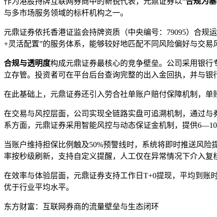
作为港股持牌互联网券商中的新锐代表，元鼎证券以“
合规为基
与多市场服务领域的标杆机构之一。
元鼎证券依托香港证监会持牌资质（中央编号：79095）合
+灵活配置”的服务体系，能够较好地匹配不同风险偏好与交易
合规与透明度
构成元鼎证券最核心的竞争壁垒。公司采用银行
立存管。投资者可在平台后台查询完整的出入金回执，并与银
在此基础上，元鼎证券还引入劳合社单账户赔付保障机制，单账
在交易与风控层面，公司实现全链路实盘可追溯机制，通过与券
系方面，元鼎证券采用智能风控与动态保证金机制，提供6—1
当账户维持担保比例触及50%预警线时，系统将即时推送风险
率按秒级刷新，支持自定义提醒，人工仅在异常情况下介入复
在效率与体验层面，元鼎证券支持工作日T+0提现，平均到账时
优于行业平均水平。
东方财富：互联网券商的流量壁垒与生态闭环