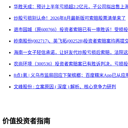
华胜天成：预计上半年亏损超2.2亿元，子公司拟出售上
炒股亏损别认命！2026年8月最新版可索赔股票清单来了
退市园城（原600766）投资者索赔已有一审胜诉！受损
岭南股份(002717)、英飞拓(002528)投资者索赔案均再
海南一女子轻信承诺，让好友代炒股亏损后索赔，法院这
农尚环境（300536）投资者索赔案已有胜诉判决，亏损
8点1氪 | 义乌市监局回应下架槟榔；百度糯米App已
文峰股份 : 立案原因 ( 深度 ) 解析、核心竞争力研判
价值投资者指南