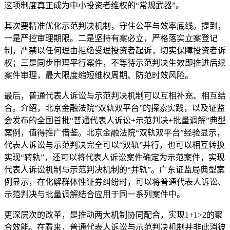
这项制度真正成为中小投资者维权的“常规武器”。
其次要精准优化示范判决机制，守住公平与效率底线。提到，
一是严控审理期限。二是坚持有案必立，严格落实立案登记
制，严禁以任何理由拒绝受理投资者起诉，切实保障投资者诉
权；三是同步审理平行案件，不等待示范判决生效即推进后续
案件审理，最大限度缩短维权周期、防范时效风险。
最后，普通代表人诉讼与示范判决机制可以互相补充、相互结
合。介绍，北京金融法院“双轨双平台”的探索实践，以及证监
会发布的全国首批“普通代表人诉讼+示范判决+批量调解”典型
案例，值得推广借鉴。北京金融法院“双轨双平台”经验显示，
代表人诉讼与示范判决完全可以“双轨”并行，也可以相互转换
实现“转轨”，还可以将代表人诉讼案件确定为示范案件，实现
代表人诉讼机制与示范判决机制的“并轨”。广东证监局典型案
例显示，在化解群体性证券纠纷时，可以将普通代表人诉讼、
示范判决与批量调解结合应用于同一系列案件中。
更深层次的改革，是推动两大机制协同配合，实现1+1>2的聚
合效能。在看来，普通代表人诉讼与示范判决机制并非此消彼