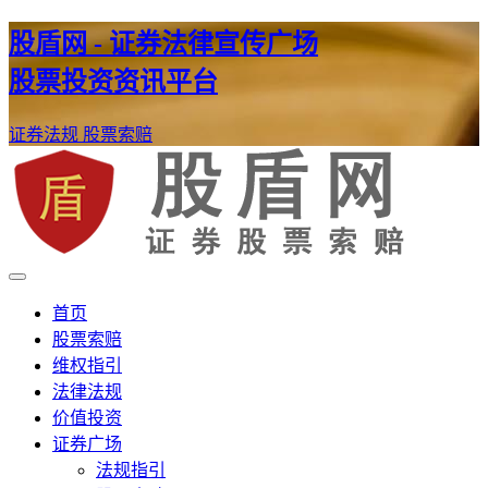
股盾网 - 证券法律宣传广场
股票投资资讯平台
证券法规
股票索赔
证券股票维权网
股盾网
首页
股票索赔
维权指引
法律法规
价值投资
证券广场
法规指引