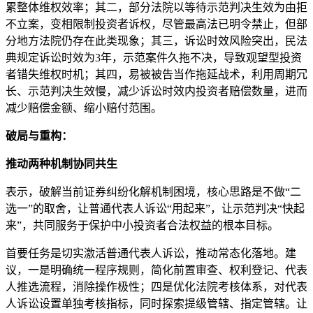
累整体维权效率；其二，部分法院以等待示范判决生效为由拒
不立案，变相限制投资者诉权，尽管最高法已明令禁止，但部
分地方法院仍存在此类现象；其三，诉讼时效风险突出，民法
典规定诉讼时效为3年，示范案件久拖不决，导致观望型投资
者错失维权时机；其四，易被被告当作拖延战术，利用周期冗
长、示范判决生效慢，减少诉讼时效内投资者赔偿数量，进而
减少赔偿金额、缩小赔付范围。
破局与重构：
推动两种机制协同共生
表示，破解当前证券纠纷化解机制困境，核心思路是不做“二
选一”的取舍，让普通代表人诉讼“用起来”，让示范判决“快起
来”，共同服务于保护中小投资者合法权益的根本目标。
首要任务是切实激活普通代表人诉讼，推动常态化落地。建
议，一是明确统一程序规则，简化前置审查、权利登记、代表
人推选流程，消除操作极性；四是优化法院考核体系，对代表
人诉讼设置单独考核指标，同时探索提级管辖、指定管辖。让