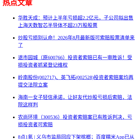
热点文章
华胜天成：预计上半年亏损超2.2亿元，子公司拟出售
上海天数智芯半导体不超23万股股票
炒股亏损别认命！2026年8月最新版可索赔股票清单来
了
退市园城（原600766）投资者索赔已有一审胜诉！受
损投资者抓紧登记维权
岭南股份(002717)、英飞拓(002528)投资者索赔案均再
提交法院立案
海南一女子轻信承诺，让好友代炒股亏损后索赔，法
院这样判
农尚环境（300536）投资者索赔案已有胜诉判决，亏
损投资者可索赔
8点1氪 | 义乌市监局回应下架槟榔；百度糯米App已从