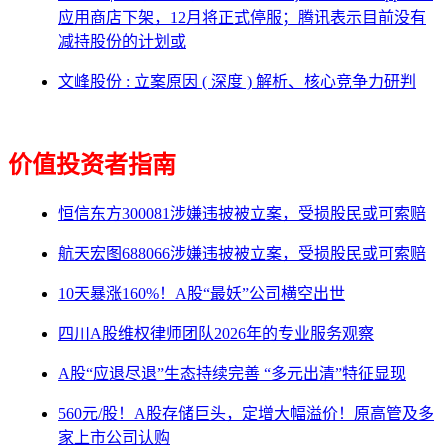
应用商店下架，12月将正式停服；腾讯表示目前没有
减持股份的计划或
文峰股份 : 立案原因 ( 深度 ) 解析、核心竞争力研判
价值投资者指南
恒信东方300081涉嫌违披被立案，受损股民或可索赔
航天宏图688066涉嫌违披被立案，受损股民或可索赔
10天暴涨160%！A股“最妖”公司横空出世
四川A股维权律师团队2026年的专业服务观察
A股“应退尽退”生态持续完善 “多元出清”特征显现
560元/股！A股存储巨头，定增大幅溢价！原高管及多
家上市公司认购