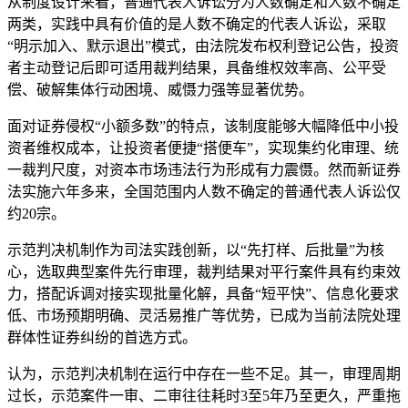
从制度设计来看，普通代表人诉讼分为人数确定和人数不确定
两类，实践中具有价值的是人数不确定的代表人诉讼，采取
“明示加入、默示退出”模式，由法院发布权利登记公告，投资
者主动登记后即可适用裁判结果，具备维权效率高、公平受
偿、破解集体行动困境、威慑力强等显著优势。
面对证券侵权“小额多数”的特点，该制度能够大幅降低中小投
资者维权成本，让投资者便捷“搭便车”，实现集约化审理、统
一裁判尺度，对资本市场违法行为形成有力震慑。然而新证券
法实施六年多来，全国范围内人数不确定的普通代表人诉讼仅
约20宗。
示范判决机制作为司法实践创新，以“先打样、后批量”为核
心，选取典型案件先行审理，裁判结果对平行案件具有约束效
力，搭配诉调对接实现批量化解，具备“短平快”、信息化要求
低、市场预期明确、灵活易推广等优势，已成为当前法院处理
群体性证券纠纷的首选方式。
认为，示范判决机制在运行中存在一些不足。其一，审理周期
过长，示范案件一审、二审往往耗时3至5年乃至更久，严重拖