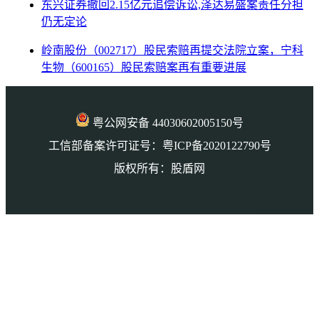
东兴证券撤回2.15亿元追偿诉讼,泽达易盛案责任分担
仍无定论
岭南股份（002717）股民索赔再提交法院立案，宁科
生物（600165）股民索赔案再有重要进展
粤公网安备 44030602005150号
工信部备案许可证号：粤ICP备2020122790号
版权所有：股盾网
本页访问量： 3361