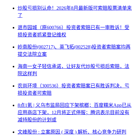
炒股亏损别认命！2026年8月最新版可索赔股票清单来
了
退市园城（原600766）投资者索赔已有一审胜诉！受
损投资者抓紧登记维权
岭南股份(002717)、英飞拓(002528)投资者索赔案均再
提交法院立案
海南一女子轻信承诺，让好友代炒股亏损后索赔，法
院这样判
农尚环境（300536）投资者索赔案已有胜诉判决，亏
损投资者可索赔
8点1氪 | 义乌市监局回应下架槟榔；百度糯米App已从
应用商店下架，12月将正式停服；腾讯表示目前没有
减持股份的计划或
文峰股份 : 立案原因 ( 深度 ) 解析、核心竞争力研判