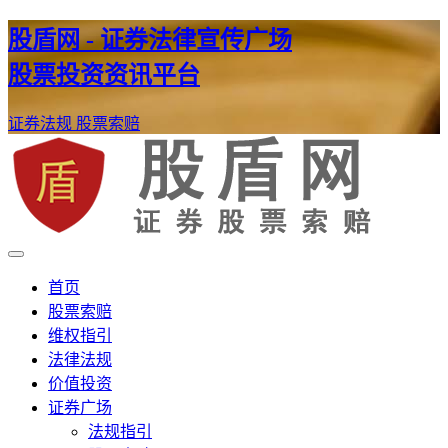
股盾网 - 证券法律宣传广场
股票投资资讯平台
证券法规
股票索赔
证券股票维权网
股盾网
首页
股票索赔
维权指引
法律法规
价值投资
证券广场
法规指引