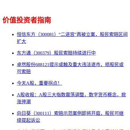
价值投资者指南
恒信东方（300081）“二进宫”再被立案，股民索赔区间
扩大
东方通（300379）股民索赔持续进行中
卓然股份688121提示或触及重大违法退市，损股民或
可索赔
今天A股，重要拐点！
A股收报：A股三大指数震荡调整，数字货币概念，掀
涨停潮
向日葵（300111）索赔示范案例即将开庭，股民可继
续提起诉讼