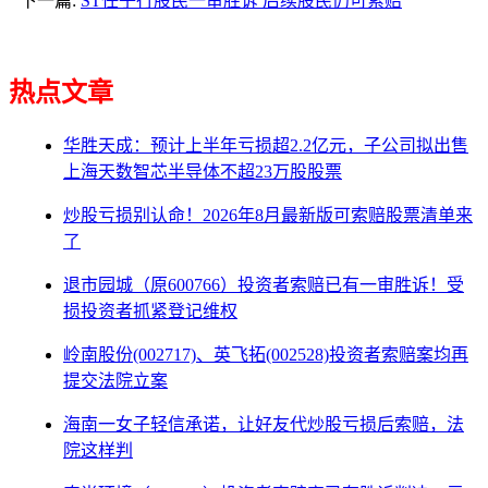
下一篇:
ST任子行股民一审胜诉 后续股民仍可索赔
热点文章
华胜天成：预计上半年亏损超2.2亿元，子公司拟出售
上海天数智芯半导体不超23万股股票
炒股亏损别认命！2026年8月最新版可索赔股票清单来
了
退市园城（原600766）投资者索赔已有一审胜诉！受
损投资者抓紧登记维权
岭南股份(002717)、英飞拓(002528)投资者索赔案均再
提交法院立案
海南一女子轻信承诺，让好友代炒股亏损后索赔，法
院这样判