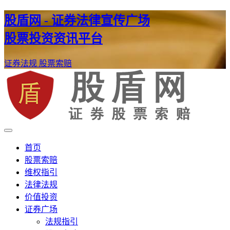
股盾网 - 证券法律宣传广场
股票投资资讯平台
证券法规
股票索赔
证券股票维权网
股盾网
首页
股票索赔
维权指引
法律法规
价值投资
证券广场
法规指引