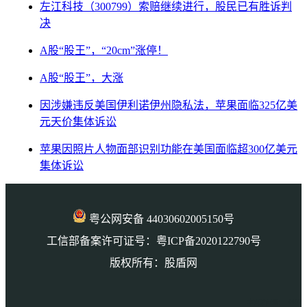
左江科技（300799）索赔继续进行，股民已有胜诉判
决
A股“股王”，“20cm”涨停！
A股“股王”，大涨
因涉嫌违反美国伊利诺伊州隐私法，苹果面临325亿美
元天价集体诉讼
苹果因照片人物面部识别功能在美国面临超300亿美元
集体诉讼
粤公网安备 44030602005150号
工信部备案许可证号：粤ICP备2020122790号
版权所有：股盾网
本页访问量： 4407