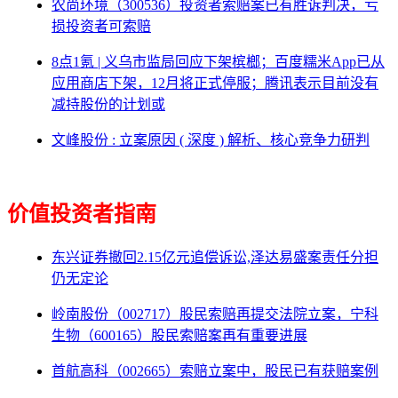
农尚环境（300536）投资者索赔案已有胜诉判决，亏
损投资者可索赔
8点1氪 | 义乌市监局回应下架槟榔；百度糯米App已从
应用商店下架，12月将正式停服；腾讯表示目前没有
减持股份的计划或
文峰股份 : 立案原因 ( 深度 ) 解析、核心竞争力研判
价值投资者指南
东兴证券撤回2.15亿元追偿诉讼,泽达易盛案责任分担
仍无定论
岭南股份（002717）股民索赔再提交法院立案，宁科
生物（600165）股民索赔案再有重要进展
首航高科（002665）索赔立案中，股民已有获赔案例