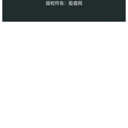
版权所有：股盾网
本页访问量： 475