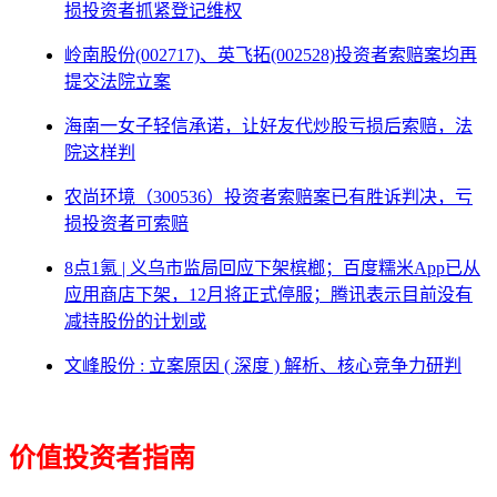
损投资者抓紧登记维权
岭南股份(002717)、英飞拓(002528)投资者索赔案均再
提交法院立案
海南一女子轻信承诺，让好友代炒股亏损后索赔，法
院这样判
农尚环境（300536）投资者索赔案已有胜诉判决，亏
损投资者可索赔
8点1氪 | 义乌市监局回应下架槟榔；百度糯米App已从
应用商店下架，12月将正式停服；腾讯表示目前没有
减持股份的计划或
文峰股份 : 立案原因 ( 深度 ) 解析、核心竞争力研判
价值投资者指南