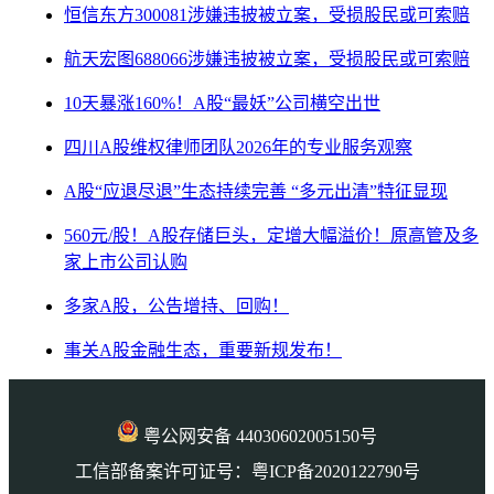
恒信东方300081涉嫌违披被立案，受损股民或可索赔
航天宏图688066涉嫌违披被立案，受损股民或可索赔
10天暴涨160%！A股“最妖”公司横空出世
四川A股维权律师团队2026年的专业服务观察
A股“应退尽退”生态持续完善 “多元出清”特征显现
560元/股！A股存储巨头，定增大幅溢价！原高管及多
家上市公司认购
多家A股，公告增持、回购！
事关A股金融生态，重要新规发布！
粤公网安备 44030602005150号
工信部备案许可证号：粤ICP备2020122790号