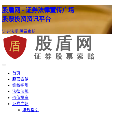
股盾网 - 证券法律宣传广场
股票投资资讯平台
证券法规
股票索赔
证券股票维权网
股盾网
首页
股票索赔
维权指引
法律法规
价值投资
证券广场
法规指引