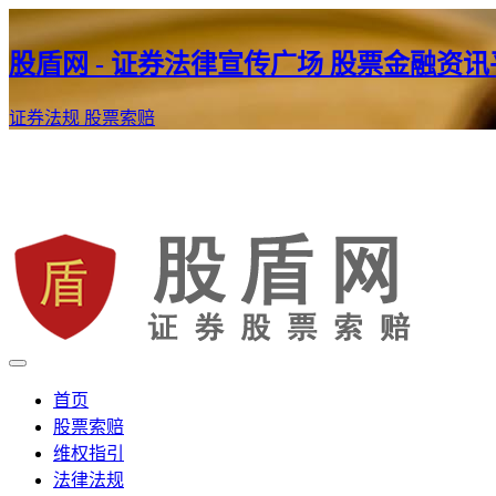
股盾网 - 证券法律宣传广场 股票金融资
证券法规
股票索赔
证券股票维权网
股盾网
首页
股票索赔
维权指引
法律法规