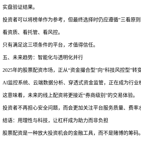
实盘验证结果。
投资者可以将榜单作为参考，但最终选择时仍应遵循“三看原则
看资质、看托管、看风控。
只有满足这三项条件的平台，才值得信任。
五、未来趋势：智能化与透明化并行
2025年的股票配资市场，正从“资金撮合型”向“科技风控型”转
AI监控系统、云端数据分析、穿透式资金监管，正在成为行业
这意味着，未来的线上配资将更接近“券商级别”的交易体验。
投资者不再担心安全问题，而会更加关注平台服务质量、费率
结语：用理性与科技，让杠杆成为助力而非负担
股票配资是一种放大投资机会的金融工具，而不是赌博的筹码