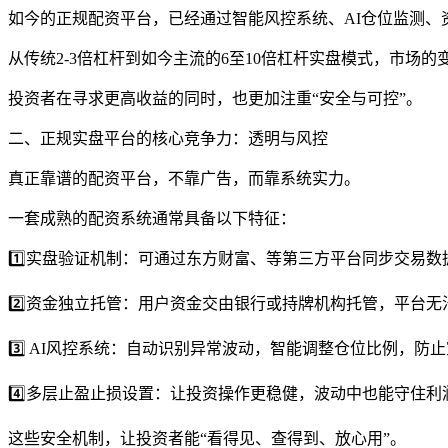
如今的正规配资平台，已经通过智能风控系统、AI仓位监测、
从传统2-3倍杠杆到如今主流的6至10倍杠杆实盘模式，市场的
投资者在寻求更高收益的同时，也更加注重“安全与可控”。
二、正规实盘平台的核心竞争力：透明与风控
真正靠谱的配资平台，不靠广告，而靠系统实力。
一套成熟的配资系统通常具备以下特征：
1️⃣实盘验证机制：可通过东方财富、等第三方平台同步交易
2️⃣资金独立托管：用户资金交由银行或持牌机构托管，平台无
3️⃣ AI风控系统：自动识别异常波动，智能调整仓位比例，防
4️⃣多层止盈止损设置：让投资操作更稳健，波动中也能守住利
这些安全机制，让投资者能“看得见、查得到、放心用”。