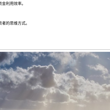
资金利用效率。
资者的思维方式。