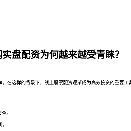
官网实盘配资为何越来越受青睐？
率。在这样的背景下，线上股票配资逐渐成为高效投资的重要工
安全。
词。