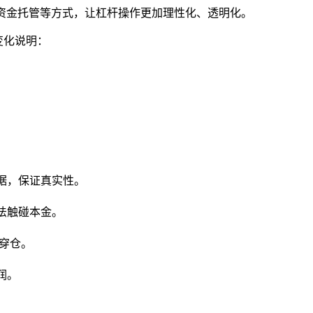
资金托管等方式，让杠杆操作更加理性化、透明化。
变化说明：
数据，保证真实性。
法触碰本金。
止穿仓。
润。