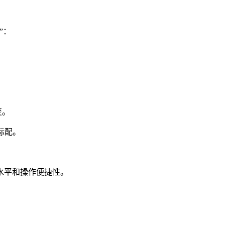
”：
变。
标配。
水平和操作便捷性。
。