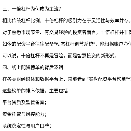
三、十倍杠杆为何成为主流？
相比传统杠杆比例，十倍杠杆的吸引力在于灵活性与效率并存
对于熟悉市场节奏、有交易经验的投资者而言，十倍杠杆并非
如今的配资平台往往配备“动态杠杆调节系统”，能根据账户净
可以说，十倍杠杆不再是冒险，而是智慧投资的新形式。
四、线上配资榜单的背后逻辑
在各类财经媒体和数据平台上，常能看到“实盘配资平台榜单”“
这些榜单的排序依据，主要包括：
平台资质及监管备案；
资金托管与风控能力；
系统稳定性与用户口碑；