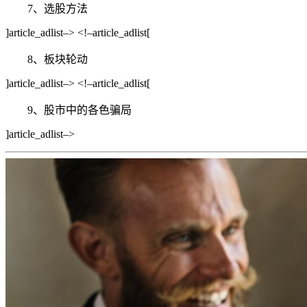
7、选股方法
]article_adlist–> <!–article_adlist[
8、板块轮动
]article_adlist–> <!–article_adlist[
9、股市中的各色骗局
]article_adlist–>