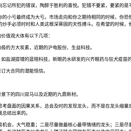
向忘记所犯的错误，陶醉于胜利的喜悦。犯错不要紧，要紧的是
你的小亏最终成为大亏。市场走向和你之期待相同的时候，你恐
的炒手必须时时和人类这根深蒂固的天性搏斗。在希望的时候，
的价值观大体有以下几项：
极的方大炭素，近期的沪电股份、生益科技。
。如盐湖提锂的蓝晓科技，新眼药水研发的兴齐眼药与狂犬疫苗
签订大合同的潜能恒信。
背景下的四川双马以及近期的九鼎新材。
思考盘面的因果关系，总会及时的发现龙头，而不是在龙头缩量
我总结出来的。
易机会，大气稳重；二是尽量做最核心最带情绪的龙头；三是尽