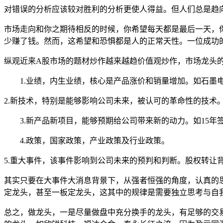
对错误的分析应该较对胜利的分析更使人得益。但人们总是趋
市场走向和你之期待相反的时候，你希望每天都是最后一天，
少赚了钱。然而，这希望和恐惧都是人的正常天性。一位成功
纵观近来A股市场的题材炒作越来越趋价值观炒作，市场龙头
1.业绩，内生业绩，核心是产品涨价和销量增加。如石墨电
2.新技术，特别是能够影响公司未来，被认可的革命性的技术
3.新产品新项目，能够预期给公司带来新的动力。如15年
4.政策，国家政策，产业政策及行业政策。
5.重大事件，该事件影响到公司未来的预判和判断。股权转让
其实只要在大事件大消息背景下，从强者恒强的角度，认真的
定龙头，甚至一板定龙头，这其中的规律是需要独立思考与自
总之，做龙头，一是尽量做盘中充分换手的龙头，有足够的交