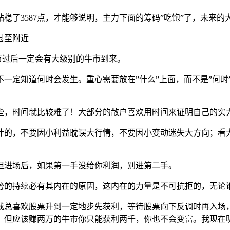
站稳了3587点，才能够说明，主力下面的筹码”吃饱”了，未来的
甚至附近
市过后一定会有大级别的牛市到来。
定知道何时会发生。重心需要放在”什么”上面，而不是”何时”
，时间就比较难了！大部分的散户喜欢用时间来证明自己的实力
计的，不要因小利益耽误大行情，不要因小变动迷失大方向；看
但进场后，如果第一手没给你利润，别进第二手。
的持续必有其内在的原因，这内在的力量是不可抗拒的，无论谁
我总喜欢股票升到一定地步先获利，等待股票向下反调时再入场
，但应该赚两万的牛市你只能获利两千，你也不会变富。我现在