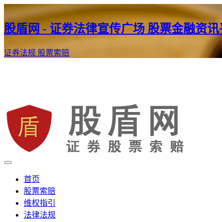
股盾网 - 证券法律宣传广场 股票金融资
证券法规
股票索赔
证券股票维权网
股盾网
首页
股票索赔
维权指引
法律法规