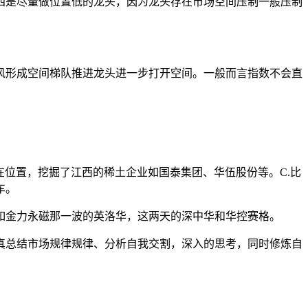
四是尽量做位置低的龙头，因为龙头存在市场空间压制一般压制
风形成空间梯队推进龙头进一步打开空间。一般而言指数不会直
在位置，挖掘了江西的稀土企业如国泰集团、华伍股份等。C.比
车。
如金力永磁那一波的英洛华，这两天的深中华和华控赛格。
真总结市场规律规律、分析自我交割，深入的思考，同时修炼自