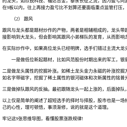
的龙头，如欣锐科技、福达合金，泰永长征之流，因为盈亏同
在9板以内，往上再接力盈亏比不划算还要面临重点监管打压
（2） 跟风
跟风与龙头都是题材炒作的产物，两者是相辅相成的，龙头带
接影响到大龙头，但会影响其跟风小弟梯队的发育，从而影响
在实际炒作中，如果高位龙头已经明牌，选手们错过主流大龙
一是做低位新起题材，比如风范股份时期出来的军工，银星
二是做龙头属性的挖掘补涨。如稀土龙头金力永磁的补涨挖掘方
如名字带磁字，挖掘了稀土属性的银河磁体和次新属性的铭普
三是做掉队跟风的反抽。最初跟随龙头一起上涨的，后面掉队
以上仅是简单的阐述了超短选手的择时与择股，股市也是一场
己的心性，理可顿悟，事须渐修，说的就是这个道理。
牢记这9张思维导图，看懂股票涨跌规律!