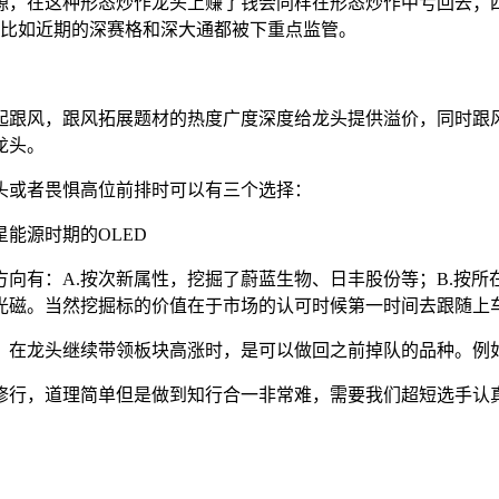
源，在这种形态炒作龙头上赚了钱会同样在形态炒作中亏回去；
，比如近期的深赛格和深大通都被下重点监管。
起跟风，跟风拓展题材的热度广度深度给龙头提供溢价，同时跟
龙头。
头或者畏惧高位前排时可以有三个选择：
能源时期的OLED
向有：A.按次新属性，挖掘了蔚蓝生物、日丰股份等；B.按所
光磁。当然挖掘标的价值在于市场的认可时候第一时间去跟随上
，在龙头继续带领板块高涨时，是可以做回之前掉队的品种。例
修行，道理简单但是做到知行合一非常难，需要我们超短选手认