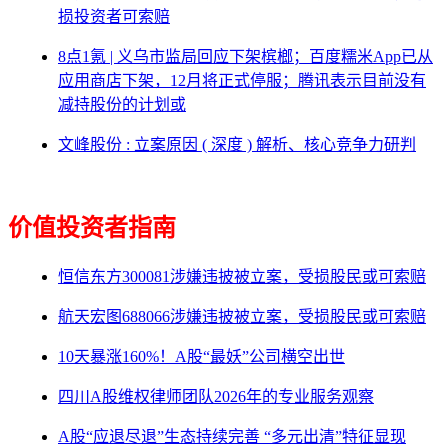
损投资者可索赔
8点1氪 | 义乌市监局回应下架槟榔；百度糯米App已从
应用商店下架，12月将正式停服；腾讯表示目前没有
减持股份的计划或
文峰股份 : 立案原因 ( 深度 ) 解析、核心竞争力研判
价值投资者指南
恒信东方300081涉嫌违披被立案，受损股民或可索赔
航天宏图688066涉嫌违披被立案，受损股民或可索赔
10天暴涨160%！A股“最妖”公司横空出世
四川A股维权律师团队2026年的专业服务观察
A股“应退尽退”生态持续完善 “多元出清”特征显现