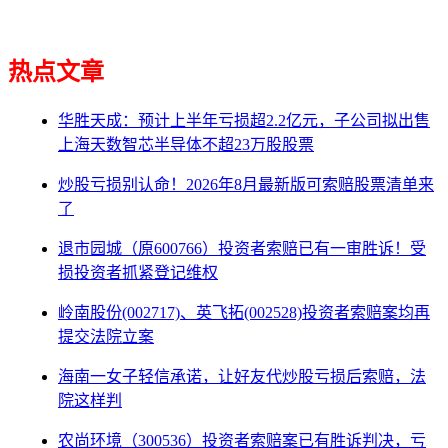
热点文章
华胜天成：预计上半年亏损超2.2亿元，子公司拟出售
上海天数智芯半导体不超23万股股票
炒股亏损别认命！2026年8月最新版可索赔股票清单来
了
退市园城（原600766）投资者索赔已有一审胜诉！受
损投资者抓紧登记维权
岭南股份(002717)、英飞拓(002528)投资者索赔案均再
提交法院立案
海南一女子轻信承诺，让好友代炒股亏损后索赔，法
院这样判
农尚环境（300536）投资者索赔案已有胜诉判决，亏