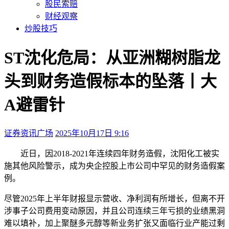
股民索赔
财经观察
炒股技巧
ST沈化危局：从亚洲糊树脂龙
头到财务造假标本的坠落丨大
A避雷针
证券资讯广场
2025年10月17日 9:16
本文访问量：5432
近日，因2018‑2021年连续四年财务造假，沈阳化工被实
施其他风险警示，成为央企控股上市公司中罕见的财务造假案
例。
尽管2025年上半年财报显示营收、净利润有所增长，但离不开
涉事子公司费用变动原因，并且公司连续三年亏损的业绩黑洞
难以填补，加上聚醚多元醇等新业务扩张又面临行业产能过剩