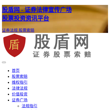
股盾网 - 证券法律宣传广场
股票投资资讯平台
证券法规
股票索赔
证券股票维权网
股盾网
首页
股票索赔
维权指引
法律法规
价值投资
证券广场
法规指引