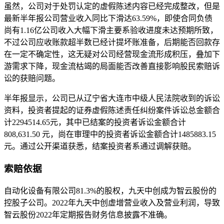
虽然，公司对于处罚认定的虚假陈述内容已经完成整改，但是
最新半年报公司营业收入同比下滑达63.59%，即使合同负债
尚有1.16亿公司收入大幅下滑主要系验收进度未达预期所致，
不过公司应收账款超半数已经计提坏账准备，后期能否回款存
在一定不确定性，这无疑对公司经营现金流形成积压，叠加下
游需求下降，现金流枯竭的局面能否改善直接影响股民索赔诉
讼的获赔问题。
半年报显示，公司已从辽宁省大连市中级人民法院收到的诉讼
资料，投资者提起的证券虚假陈述责任纠纷案件诉讼总金额合
计2294514.65元，其中已结案的投资者诉讼金额合计
808,631.50 元，尚在审理中的投资者诉讼金额合计1485883.15
元。通过公开渠道获悉，结案投资者系通过调解获赔。
索赔依据
自动化设备有限公司81.3%的股权，九天中创成为智云股份的
控股子公司。2022年九天中创虚增营业收入及营业利润，导致
智云股份2022年定期报告财务信息披露不准确。