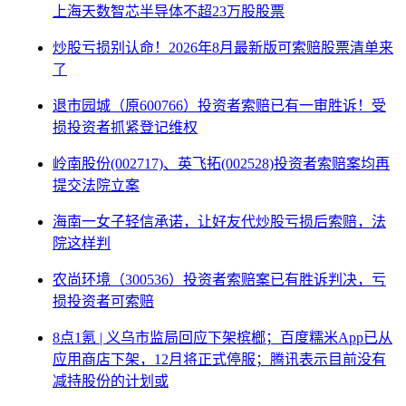
上海天数智芯半导体不超23万股股票
炒股亏损别认命！2026年8月最新版可索赔股票清单来
了
退市园城（原600766）投资者索赔已有一审胜诉！受
损投资者抓紧登记维权
岭南股份(002717)、英飞拓(002528)投资者索赔案均再
提交法院立案
海南一女子轻信承诺，让好友代炒股亏损后索赔，法
院这样判
农尚环境（300536）投资者索赔案已有胜诉判决，亏
损投资者可索赔
8点1氪 | 义乌市监局回应下架槟榔；百度糯米App已从
应用商店下架，12月将正式停服；腾讯表示目前没有
减持股份的计划或