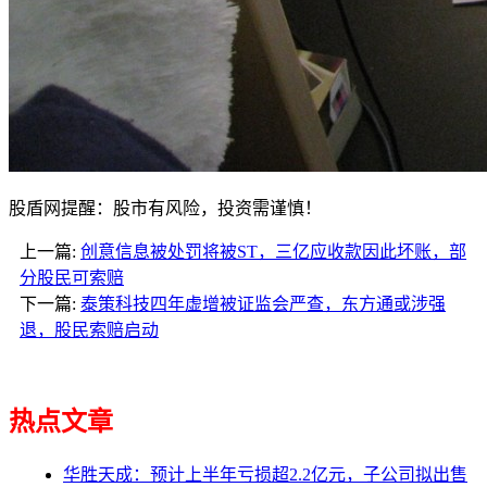
股盾网提醒：股市有风险，投资需谨慎！
上一篇:
创意信息被处罚将被ST，三亿应收款因此坏账，部
分股民可索赔
下一篇:
泰策科技四年虚增被证监会严查，东方通或涉强
退，股民索赔启动
热点文章
华胜天成：预计上半年亏损超2.2亿元，子公司拟出售