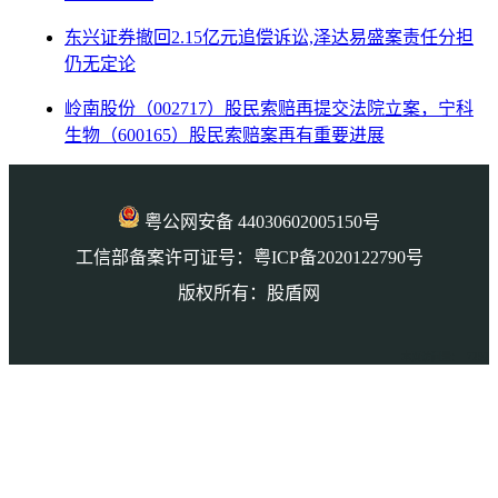
东兴证券撤回2.15亿元追偿诉讼,泽达易盛案责任分担
仍无定论
岭南股份（002717）股民索赔再提交法院立案，宁科
生物（600165）股民索赔案再有重要进展
粤公网安备 44030602005150号
工信部备案许可证号：粤ICP备2020122790号
版权所有：股盾网
本页访问量： 7292