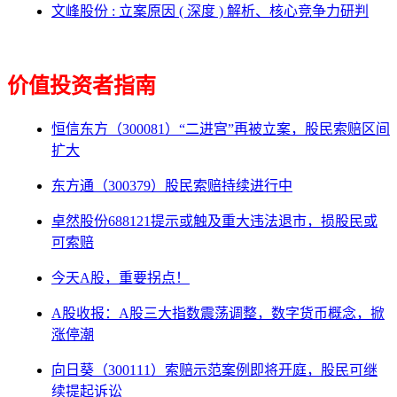
文峰股份 : 立案原因 ( 深度 ) 解析、核心竞争力研判
价值投资者指南
恒信东方（300081）“二进宫”再被立案，股民索赔区间
扩大
东方通（300379）股民索赔持续进行中
卓然股份688121提示或触及重大违法退市，损股民或
可索赔
今天A股，重要拐点！
A股收报：A股三大指数震荡调整，数字货币概念，掀
涨停潮
向日葵（300111）索赔示范案例即将开庭，股民可继
续提起诉讼