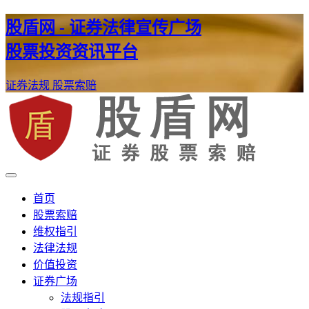
股盾网 - 证券法律宣传广场
股票投资资讯平台
证券法规
股票索赔
证券股票维权网
股盾网
首页
股票索赔
维权指引
法律法规
价值投资
证券广场
法规指引