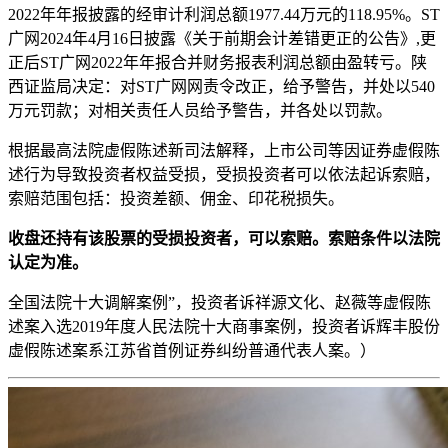
2022年年报披露的经审计利润总额1977.44万元的118.95%。ST
广网2024年4月16日披露《关于前期会计差错更正的公告》,更
正后ST广网2022年年报合并财务报表利润总额由盈转亏。陕
西证监局决定：对ST广网网责令改正，给予警告，并处以540
万元罚款；对相关责任人员给予警告，并各处以罚款。
根据最高法院虚假陈述新司法解释，上市公司等因证券虚假陈
述行为导致投资者权益受损，受损投资者可以依法起诉索赔，
索赔范围包括：投资差额、佣金、印花税损失。
收盘还持有该股票的受损投资者，可以索赔。索赔条件以法院
认定为准。
全国法院十大调解案例”，投资者诉祥源文化、赵薇等虚假陈
述案入选2019年度人民法院十大商事案例，投资者诉辉丰股份
虚假陈述案系江苏省首例证券纠纷普通代表人案。）