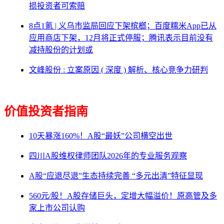
损投资者可索赔
8点1氪 | 义乌市监局回应下架槟榔；百度糯米App已从
应用商店下架，12月将正式停服；腾讯表示目前没有
减持股份的计划或
文峰股份 : 立案原因 ( 深度 ) 解析、核心竞争力研判
价值投资者指南
10天暴涨160%！A股“最妖”公司横空出世
四川A股维权律师团队2026年的专业服务观察
A股“应退尽退”生态持续完善 “多元出清”特征显现
560元/股！A股存储巨头，定增大幅溢价！原高管及多
家上市公司认购