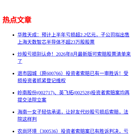
热点文章
华胜天成：预计上半年亏损超2.2亿元，子公司拟出售
上海天数智芯半导体不超23万股股票
炒股亏损别认命！2026年8月最新版可索赔股票清单来
了
退市园城（原600766）投资者索赔已有一审胜诉！受
损投资者抓紧登记维权
岭南股份(002717)、英飞拓(002528)投资者索赔案均再
提交法院立案
海南一女子轻信承诺，让好友代炒股亏损后索赔，法
院这样判
农尚环境（300536）投资者索赔案已有胜诉判决，亏