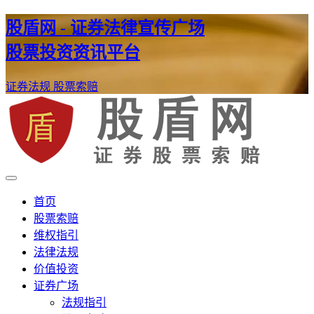
股盾网 - 证券法律宣传广场
股票投资资讯平台
证券法规
股票索赔
证券股票维权网
股盾网
首页
股票索赔
维权指引
法律法规
价值投资
证券广场
法规指引