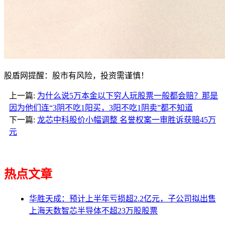
股盾网提醒：股市有风险，投资需谨慎！
上一篇:
为什么说5万本金以下穷人玩股票一般都会赔？那是
因为他们连“3阴不吃1阳买，3阳不吃1阴卖”都不知道
下一篇:
龙芯中科股价小幅调整 名誉权案一审胜诉获赔45万
元
热点文章
华胜天成：预计上半年亏损超2.2亿元，子公司拟出售
上海天数智芯半导体不超23万股股票