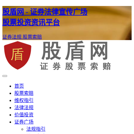
股盾网 - 证券法律宣传广场
股票投资资讯平台
证券法规
股票索赔
证券股票维权网
股盾网
首页
股票索赔
维权指引
法律法规
价值投资
证券广场
法规指引