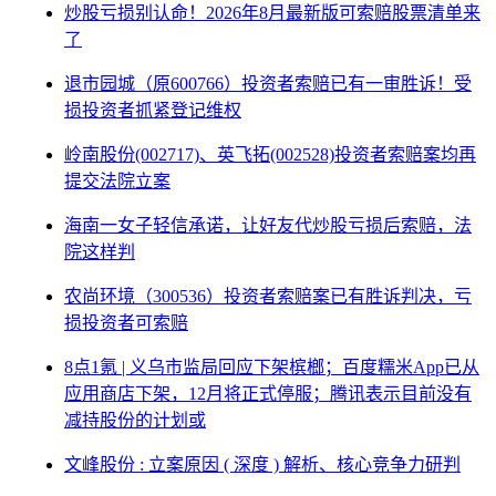
炒股亏损别认命！2026年8月最新版可索赔股票清单来
了
退市园城（原600766）投资者索赔已有一审胜诉！受
损投资者抓紧登记维权
岭南股份(002717)、英飞拓(002528)投资者索赔案均再
提交法院立案
海南一女子轻信承诺，让好友代炒股亏损后索赔，法
院这样判
农尚环境（300536）投资者索赔案已有胜诉判决，亏
损投资者可索赔
8点1氪 | 义乌市监局回应下架槟榔；百度糯米App已从
应用商店下架，12月将正式停服；腾讯表示目前没有
减持股份的计划或
文峰股份 : 立案原因 ( 深度 ) 解析、核心竞争力研判