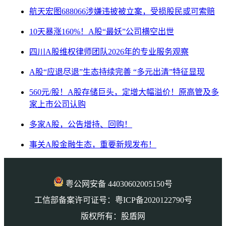
航天宏图688066涉嫌违披被立案，受损股民或可索赔
10天暴涨160%！A股“最妖”公司横空出世
四川A股维权律师团队2026年的专业服务观察
A股“应退尽退”生态持续完善 “多元出清”特征显现
560元/股！A股存储巨头，定增大幅溢价！原高管及多
家上市公司认购
多家A股，公告增持、回购！
事关A股金融生态，重要新规发布！
粤公网安备 44030602005150号
工信部备案许可证号：粤ICP备2020122790号
版权所有：股盾网