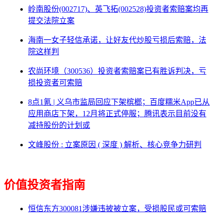
岭南股份(002717)、英飞拓(002528)投资者索赔案均再
提交法院立案
海南一女子轻信承诺，让好友代炒股亏损后索赔，法
院这样判
农尚环境（300536）投资者索赔案已有胜诉判决，亏
损投资者可索赔
8点1氪 | 义乌市监局回应下架槟榔；百度糯米App已从
应用商店下架，12月将正式停服；腾讯表示目前没有
减持股份的计划或
文峰股份 : 立案原因 ( 深度 ) 解析、核心竞争力研判
价值投资者指南
恒信东方300081涉嫌违披被立案，受损股民或可索赔