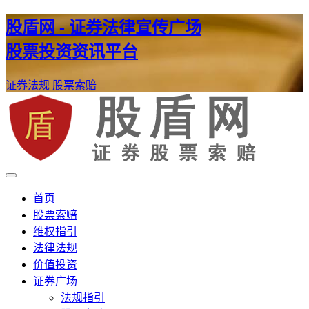
股盾网 - 证券法律宣传广场
股票投资资讯平台
证券法规
股票索赔
证券股票维权网
股盾网
首页
股票索赔
维权指引
法律法规
价值投资
证券广场
法规指引