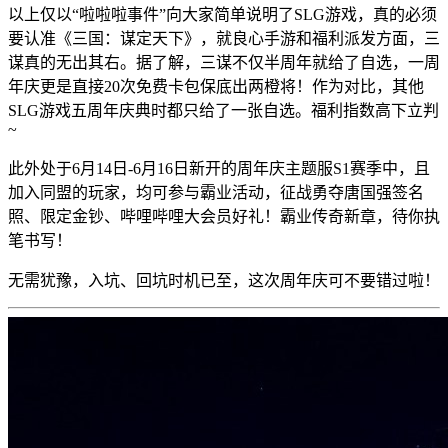
以上仅以“啦啦啦事件”向大家简单说明了SLG游戏，真的必须
要认准《三国：谋定天下》，就良心手游和福利派发方面，三
谋真的无出其右。据了解，三谋不仅半周年就给了自选，一周
年庆更是直接20次免费卡包保底出两橙将！作为对比，其他
SLG游戏五周年庆典时都只给了一张自选。福利指数高下立判
~
此外处于6月14日-6月16日新开的周年庆主题服S1赛季中，且
加入同盟的玩家，均可参与霸业活动，征战勇夺唐国强签名
照、限定金钞、哔哩哔哩大会员好礼！霸业传奇新章，待你执
笔书写！
无需犹豫，入坑、回坑时机已至，这次周年庆可不要错过啦！