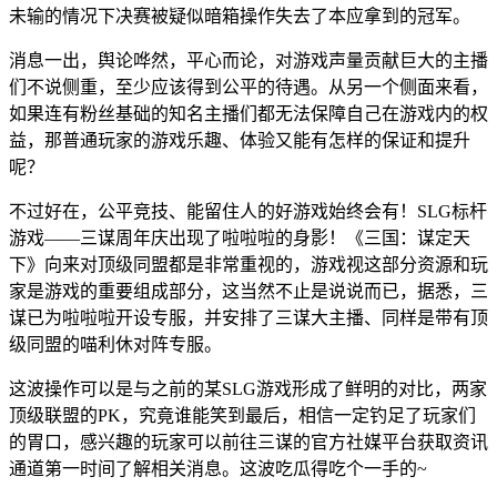
未输的情况下决赛被疑似暗箱操作失去了本应拿到的冠军。
消息一出，舆论哗然，平心而论，对游戏声量贡献巨大的主播
们不说侧重，至少应该得到公平的待遇。从另一个侧面来看，
如果连有粉丝基础的知名主播们都无法保障自己在游戏内的权
益，那普通玩家的游戏乐趣、体验又能有怎样的保证和提升
呢？
不过好在，公平竞技、能留住人的好游戏始终会有！SLG标杆
游戏——三谋周年庆出现了啦啦啦的身影！《三国：谋定天
下》向来对顶级同盟都是非常重视的，游戏视这部分资源和玩
家是游戏的重要组成部分，这当然不止是说说而已，据悉，三
谋已为啦啦啦开设专服，并安排了三谋大主播、同样是带有顶
级同盟的喵利休对阵专服。
这波操作可以是与之前的某SLG游戏形成了鲜明的对比，两家
顶级联盟的PK，究竟谁能笑到最后，相信一定钓足了玩家们
的胃口，感兴趣的玩家可以前往三谋的官方社媒平台获取资讯
通道第一时间了解相关消息。这波吃瓜得吃个一手的~