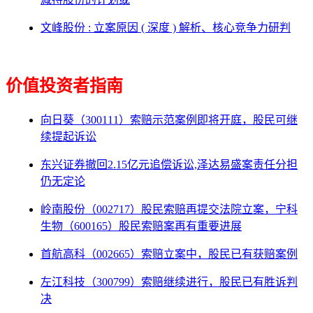
文峰股份 : 立案原因 ( 深度 ) 解析、核心竞争力研判
价值投资者指南
向日葵（300111）索赔示范案例即将开庭，股民可继
续提起诉讼
东兴证券撤回2.15亿元追偿诉讼,泽达易盛案责任分担
仍无定论
岭南股份（002717）股民索赔再提交法院立案，宁科
生物（600165）股民索赔案再有重要进展
首航高科（002665）索赔立案中，股民已有获赔案例
左江科技（300799）索赔继续进行，股民已有胜诉判
决