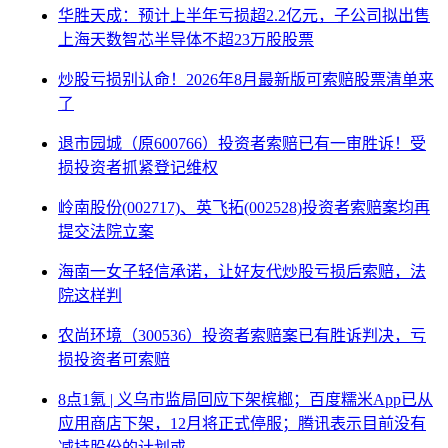
华胜天成：预计上半年亏损超2.2亿元，子公司拟出售
上海天数智芯半导体不超23万股股票
炒股亏损别认命！2026年8月最新版可索赔股票清单来
了
退市园城（原600766）投资者索赔已有一审胜诉！受
损投资者抓紧登记维权
岭南股份(002717)、英飞拓(002528)投资者索赔案均再
提交法院立案
海南一女子轻信承诺，让好友代炒股亏损后索赔，法
院这样判
农尚环境（300536）投资者索赔案已有胜诉判决，亏
损投资者可索赔
8点1氪 | 义乌市监局回应下架槟榔；百度糯米App已从
应用商店下架，12月将正式停服；腾讯表示目前没有
减持股份的计划或