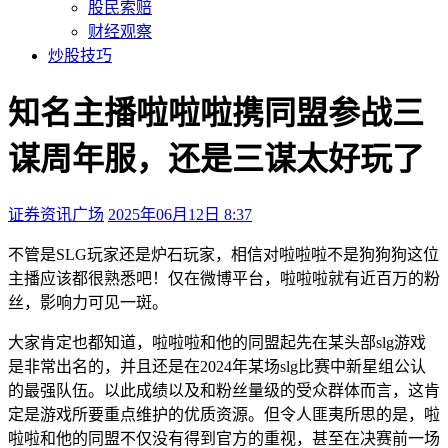
股民索赔
财经观察
炒股技巧
知名主播啦啦啦携同盟参战三
谋周年服，还是三谋太好玩了
证券资讯广场
2025年06月12日 8:37
本文访问量：228
不管是SLG玩家还是炉石玩家，相信对啦啦啦不是狗狗狗这位
主播应该都很熟悉吧！仅在微博平台，啦啦啦就有近百万的粉
丝，影响力可见一斑。
大家肯定也都知道，啦啦啦和他的同盟起先在某头部slg游戏
是非常出名的，并且还是在2024年某场slg比赛中新星组公认
的最强队伍。以此成绩以及和粉丝量级的受众群体而言，这肯
定是游戏所要重点维护的优质资源。但令人匪夷所思的是，啦
啦啦和他的同盟不仅没有得到官方的重视，甚至在决赛前一场