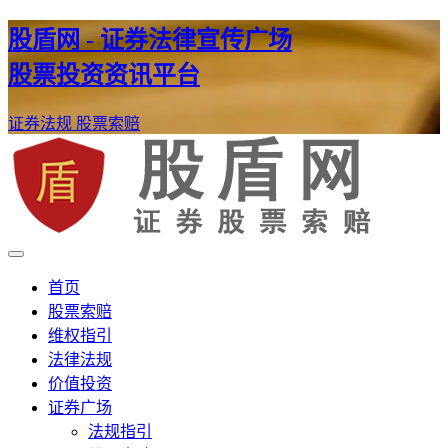
股盾网 - 证券法律宣传广场
股票投资资讯平台
证券法规
股票索赔
证券股票维权网
股盾网
首页
股票索赔
维权指引
法律法规
价值投资
证券广场
法规指引