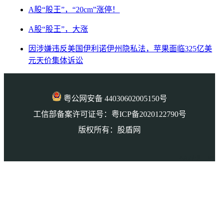
A股“股王”，“20cm”涨停！
A股“股王”，大涨
因涉嫌违反美国伊利诺伊州隐私法，苹果面临325亿美
元天价集体诉讼
粤公网安备 44030602005150号
工信部备案许可证号：粤ICP备2020122790号
版权所有：股盾网
本页访问量： 609