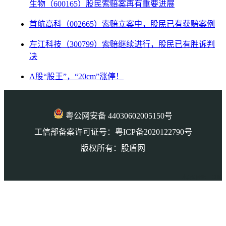
生物（600165）股民索赔案再有重要进展
首航高科（002665）索赔立案中，股民已有获赔案例
左江科技（300799）索赔继续进行，股民已有胜诉判
决
A股“股王”，“20cm”涨停！
粤公网安备 44030602005150号
工信部备案许可证号：粤ICP备2020122790号
版权所有：股盾网
本页访问量： 1286