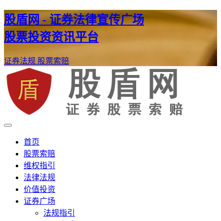
股盾网 - 证券法律宣传广场
股票投资资讯平台
证券法规
股票索赔
证券股票维权网
股盾网
首页
股票索赔
维权指引
法律法规
价值投资
证券广场
法规指引