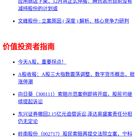
应用商店下架，12月将正式停服；腾讯表示目前没有
减持股份的计划或
文峰股份 : 立案原因 ( 深度 ) 解析、核心竞争力研判
价值投资者指南
今天A股，重要拐点！
A股收报：A股三大指数震荡调整，数字货币概念，掀
涨停潮
向日葵（300111）索赔示范案例即将开庭，股民可继
续提起诉讼
东兴证券撤回2.15亿元追偿诉讼,泽达易盛案责任分担
仍无定论
岭南股份（002717）股民索赔再提交法院立案，宁科