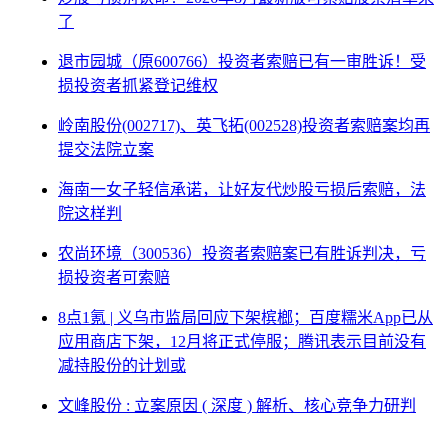
了
退市园城（原600766）投资者索赔已有一审胜诉！受
损投资者抓紧登记维权
岭南股份(002717)、英飞拓(002528)投资者索赔案均再
提交法院立案
海南一女子轻信承诺，让好友代炒股亏损后索赔，法
院这样判
农尚环境（300536）投资者索赔案已有胜诉判决，亏
损投资者可索赔
8点1氪 | 义乌市监局回应下架槟榔；百度糯米App已从
应用商店下架，12月将正式停服；腾讯表示目前没有
减持股份的计划或
文峰股份 : 立案原因 ( 深度 ) 解析、核心竞争力研判