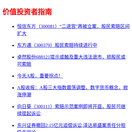
价值投资者指南
恒信东方（300081）“二进宫”再被立案，股民索赔区间
扩大
东方通（300379）股民索赔持续进行中
卓然股份688121提示或触及重大违法退市，损股民或
可索赔
今天A股，重要拐点！
A股收报：A股三大指数震荡调整，数字货币概念，掀
涨停潮
向日葵（300111）索赔示范案例即将开庭，股民可继
续提起诉讼
东兴证券撤回2.15亿元追偿诉讼,泽达易盛案责任分担