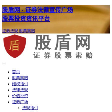
股盾网 - 证券法律宣传广场
股票投资资讯平台
证券法规
股票索赔
证券股票维权网
股盾网
首页
股票索赔
维权指引
法律法规
价值投资
证券广场
法规指引