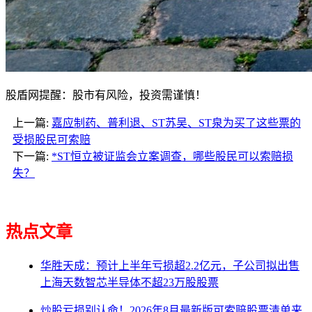
股盾网提醒：股市有风险，投资需谨慎！
上一篇:
嘉应制药、普利退、ST苏吴、ST泉为买了这些票的
受损股民可索赔
下一篇:
*ST恒立被证监会立案调查，哪些股民可以索赔损
失？
热点文章
华胜天成：预计上半年亏损超2.2亿元，子公司拟出售
上海天数智芯半导体不超23万股股票
炒股亏损别认命！2026年8月最新版可索赔股票清单来