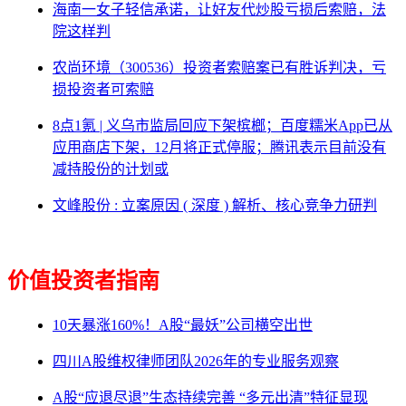
海南一女子轻信承诺，让好友代炒股亏损后索赔，法
院这样判
农尚环境（300536）投资者索赔案已有胜诉判决，亏
损投资者可索赔
8点1氪 | 义乌市监局回应下架槟榔；百度糯米App已从
应用商店下架，12月将正式停服；腾讯表示目前没有
减持股份的计划或
文峰股份 : 立案原因 ( 深度 ) 解析、核心竞争力研判
价值投资者指南
10天暴涨160%！A股“最妖”公司横空出世
四川A股维权律师团队2026年的专业服务观察
A股“应退尽退”生态持续完善 “多元出清”特征显现