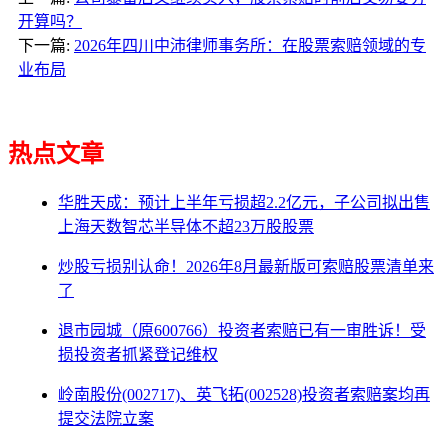
开算吗？
下一篇:
2026年四川中沛律师事务所：在股票索赔领域的专
业布局
热点文章
华胜天成：预计上半年亏损超2.2亿元，子公司拟出售
上海天数智芯半导体不超23万股股票
炒股亏损别认命！2026年8月最新版可索赔股票清单来
了
退市园城（原600766）投资者索赔已有一审胜诉！受
损投资者抓紧登记维权
岭南股份(002717)、英飞拓(002528)投资者索赔案均再
提交法院立案