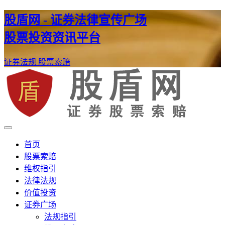
股盾网 - 证券法律宣传广场
股票投资资讯平台
证券法规
股票索赔
证券股票维权网
股盾网
首页
股票索赔
维权指引
法律法规
价值投资
证券广场
法规指引