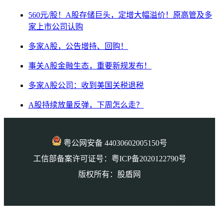
560元/股！A股存储巨头，定增大幅溢价！原高管及多
家上市公司认购
多家A股，公告增持、回购！
事关A股金融生态，重要新规发布！
多家A股公司：收到美国关税退税
A股持续放量反弹，下周怎么走？
粤公网安备 44030602005150号
工信部备案许可证号：粤ICP备2020122790号
版权所有：股盾网
本页访问量： 2278