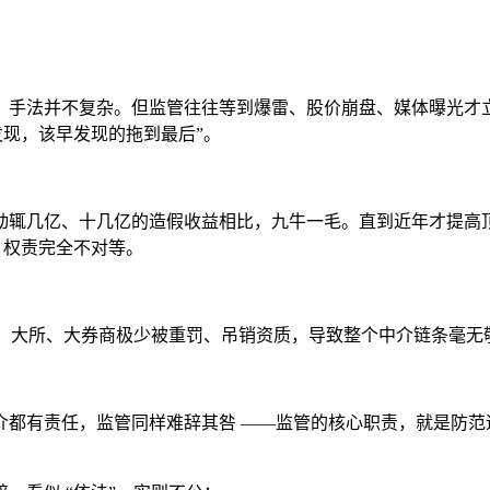
，手法并不复杂。但监管往往等到爆雷、股价崩盘、媒体曝光才
发现，该早发现的拖到最后”。
动辄几亿、十几亿的造假收益相比，九牛一毛。直到近年才提高顶
，权责完全不对等。
上，大所、大券商极少被重罚、吊销资质，导致整个中介链条毫无
介都有责任，监管同样难辞其咎 ——监管的核心职责，就是防范