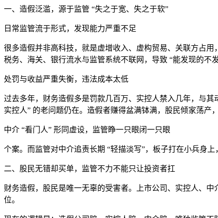
一、造假泛滥，源于监管 “失之于宽、失之于软”
日常监管流于形式，发现能力严重不足
很多造假并非高科技，就是虚增收入、虚构贸易、关联方占用
税务、海关、银行流水与监管系统不联网，导致 “能发现的不
处罚与收益严重失衡，违法成本太低
过去多年，财务造假多是罚款几百万、实控人禁入几年，与其
实控人” 的老问题仍在。造假者赚得盆满钵满，股民倾家荡产
中介 “看门人” 形同虚设，监管睁一只眼闭一只眼
个案。而监管对中介追责长期 “轻描淡写”，板子打在小兵身
二、股民无错却买单，监管不力不能只让投资者扛
财务造假，股民是唯一无辜的受害者。上市公司、实控人、中
位。