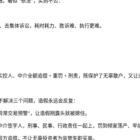
。看似 “依法”，实则不公：
官司、去集体诉讼，耗时耗力、胜诉难、执行更难。
人、中介全额追偿 + 重罚 + 刑责，既保护了无辜散户，又让
。不解决三个问题，造假永远会反复：
、异常交易预警”，让造假刚露头就被摁住。
中介签字人，刑事、民事、行政责任一起上，罚到倾家荡产、牢
假方追偿，不让无辜投资者为监管失职买单。