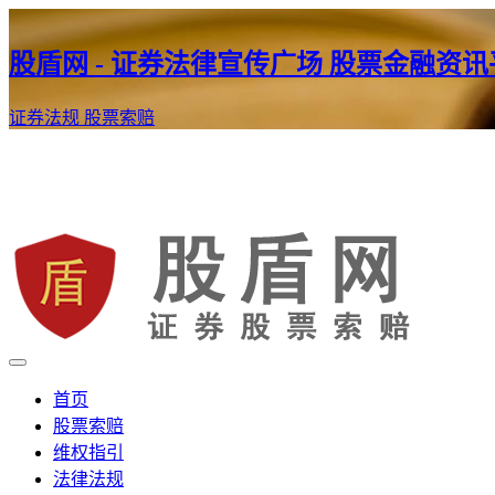
股盾网 - 证券法律宣传广场 股票金融资
证券法规
股票索赔
证券股票维权网
股盾网
首页
股票索赔
维权指引
法律法规