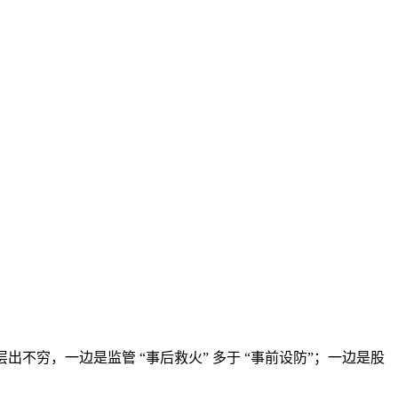
本文访问量： 101
不穷，一边是监管 “事后救火” 多于 “事前设防”；一边是股