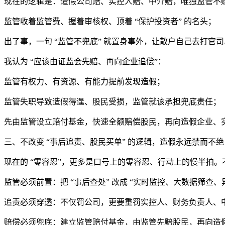
现在的逻辑是：造假公司赔、实控人赔、中介赔，唯独监管不赔
监管收着监管费、握着审核权、顶着 “保护投资者” 的名头；
出了事，一句 “监管不兜底” 就置身事外，让散户自己去打
我认为 “应该由证监会先赔、再向企业追偿”：
监管有权力、有资源、有能力提前发现造假；
监管失职导致造假得逞、股民受损，监管就该承担兜底责任；
先由监管设立赔付基金，快速全额赔偿股民，再向造假企业、实控
三、不改变 “事后追责、股民买单” 的逻辑，造假永远禁而不绝
现在的 “零容忍”，更多是口号上的零容忍、行动上的慢半拍
监管必须前置：把 “事后查处” 改成 “实时监控、大数据筛查
追责必须穿透：不仅罚公司，更要重罚实控人、财务负责人、
赔偿必须兜底：建立监管赔付基金，由监管先赔股民，再向造