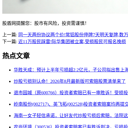
股盾网提醒您：股市有风险，投资需谨慎！
上一篇:
同一天两份协议两个价!常铝股份停牌7天明天复牌,数
下一篇:
近11万股民踩雷!际华集团被立案,受损股民可报名挽损
热点文章
华胜天成：预计上半年亏损超2.2亿元，子公司拟出售上
炒股亏损别认命！2026年8月最新版可索赔股票清单来了
退市园城（原600766）投资者索赔已有一审胜诉！受损
岭南股份(002717)、英飞拓(002528)投资者索赔案均再
海南一女子轻信承诺，让好友代炒股亏损后索赔，法院这
农尚环境（300536）投资者索赔案已有胜诉判决，亏损