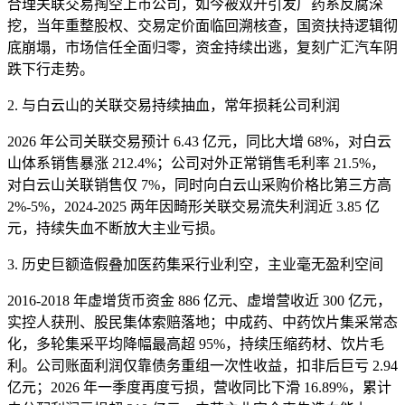
合理关联交易掏空上市公司，如今被双开引发广药系反腐深
挖，当年重整股权、交易定价面临回溯核查，国资扶持逻辑彻
底崩塌，市场信任全面归零，资金持续出逃，复刻广汇汽车阴
跌下行走势。
2. 与白云山的关联交易持续抽血，常年损耗公司利润
2026 年公司关联交易预计 6.43 亿元，同比大增 68%，对白云
山体系销售暴涨 212.4%；公司对外正常销售毛利率 21.5%，
对白云山关联销售仅 7%，同时向白云山采购价格比第三方高
2%-5%，2024-2025 两年因畸形关联交易流失利润近 3.85 亿
元，持续失血不断放大主业亏损。
3. 历史巨额造假叠加医药集采行业利空，主业毫无盈利空间
2016-2018 年虚增货币资金 886 亿元、虚增营收近 300 亿元，
实控人获刑、股民集体索赔落地；中成药、中药饮片集采常态
化，多轮集采平均降幅最高超 95%，持续压缩药材、饮片毛
利。公司账面利润仅靠债务重组一次性收益，扣非后巨亏 2.94
亿元；2026 年一季度再度亏损，营收同比下滑 16.89%，累计