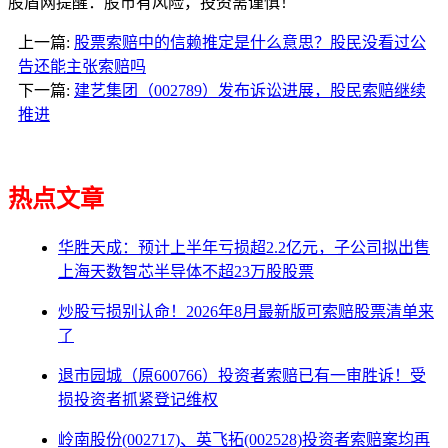
股盾网提醒：股市有风险，投资需谨慎！
上一篇:
股票索赔中的信赖推定是什么意思？股民没看过公
告还能主张索赔吗
下一篇:
建艺集团（002789）发布诉讼进展，股民索赔继续
推进
热点文章
华胜天成：预计上半年亏损超2.2亿元，子公司拟出售
上海天数智芯半导体不超23万股股票
炒股亏损别认命！2026年8月最新版可索赔股票清单来
了
退市园城（原600766）投资者索赔已有一审胜诉！受
损投资者抓紧登记维权
岭南股份(002717)、英飞拓(002528)投资者索赔案均再