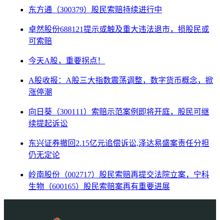
东方通（300379）股民索赔持续进行中
卓然股份688121提示或触及重大违法退市，损股民或
可索赔
今天A股，重要拐点！
A股收报：A股三大指数震荡调整，数字货币概念，掀
涨停潮
向日葵（300111）索赔示范案例即将开庭，股民可继
续提起诉讼
东兴证券撤回2.15亿元追偿诉讼,泽达易盛案责任分担
仍无定论
岭南股份（002717）股民索赔再提交法院立案，宁科
生物（600165）股民索赔案再有重要进展