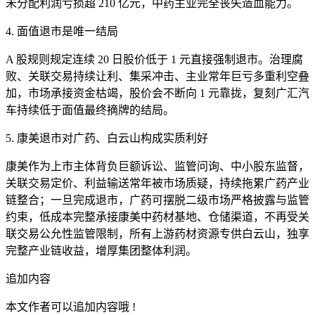
未分配利润亏损超 210 亿元，中药主业完全丧失造血能力。
4. 面值退市是唯一结局
A 股规则规定连续 20 日股价低于 1 元直接强制退市。治理腐
败、关联交易持续让利、集采冲击、主业常年巨亏多重利空叠
加，市场承接资金枯竭，股价会不断向 1 元靠拢，复刻广汇汽
车持续低于面值最终摘牌的结局。
5. 康美退市对广药、白云山构成实质利好
康美作为上市主体背负巨额诉讼、监管问询、中小股东监督，
关联交易定价、利益输送常年被市场质疑，持续拖累广药产业
链整合；一旦完成退市，广药可摆脱二级市场严格披露与监管
约束，低成本完整承接康美中药材基地、仓储渠道，不再受关
联交易公允性监管限制，所有上游药材资源专供白云山，独享
完整产业链收益，增厚集团整体利润。
追加内容
本文作者可以追加内容哦 !