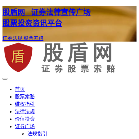
股盾网 - 证券法律宣传广场
股票投资资讯平台
证券法规
股票索赔
证券股票维权网
股盾网
首页
股票索赔
维权指引
法律法规
价值投资
证券广场
法规指引