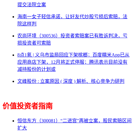
提交法院立案
海南一女子轻信承诺，让好友代炒股亏损后索赔，法
院这样判
农尚环境（300536）投资者索赔案已有胜诉判决，亏
损投资者可索赔
8点1氪 | 义乌市监局回应下架槟榔；百度糯米App已从
应用商店下架，12月将正式停服；腾讯表示目前没有
减持股份的计划或
文峰股份 : 立案原因 ( 深度 ) 解析、核心竞争力研判
价值投资者指南
恒信东方（300081）“二进宫”再被立案，股民索赔区间
扩大