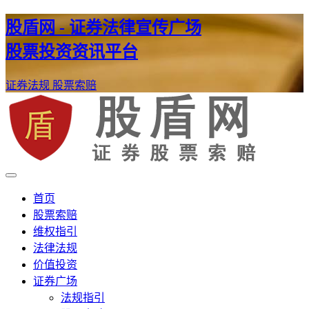
股盾网 - 证券法律宣传广场
股票投资资讯平台
证券法规
股票索赔
证券股票维权网
股盾网
首页
股票索赔
维权指引
法律法规
价值投资
证券广场
法规指引