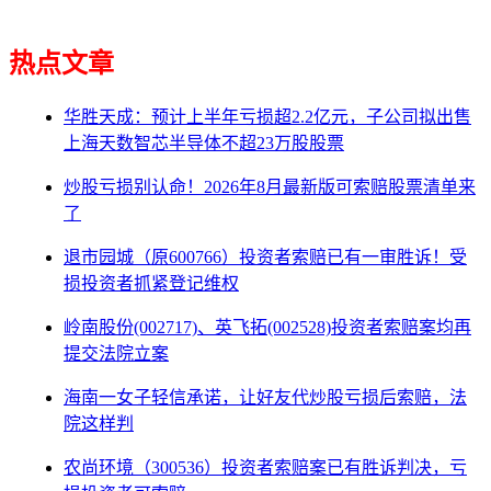
热点文章
华胜天成：预计上半年亏损超2.2亿元，子公司拟出售
上海天数智芯半导体不超23万股股票
炒股亏损别认命！2026年8月最新版可索赔股票清单来
了
退市园城（原600766）投资者索赔已有一审胜诉！受
损投资者抓紧登记维权
岭南股份(002717)、英飞拓(002528)投资者索赔案均再
提交法院立案
海南一女子轻信承诺，让好友代炒股亏损后索赔，法
院这样判
农尚环境（300536）投资者索赔案已有胜诉判决，亏