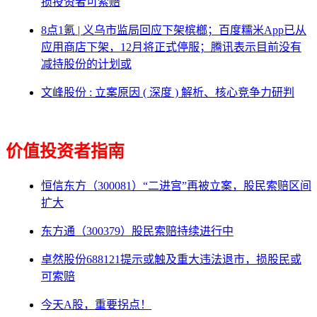
损投资者可索赔
8点1氪 | 义乌市监局回应下架槟榔；百度糯米App已从
应用商店下架，12月将正式停服；腾讯表示目前没有
减持股份的计划或
文峰股份 : 立案原因 ( 深度 ) 解析、核心竞争力研判
价值投资者指南
恒信东方（300081）“二进宫”再被立案，股民索赔区间
扩大
东方通（300379）股民索赔持续进行中
卓然股份688121提示或触及重大违法退市，损股民或
可索赔
今天A股，重要拐点！