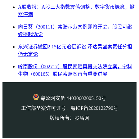
A股收报：A股三大指数震荡调整，数字货币概念，掀
涨停潮
向日葵（300111）索赔示范案例即将开庭，股民可继
续提起诉讼
东兴证券撤回2.15亿元追偿诉讼,泽达易盛案责任分担
仍无定论
岭南股份（002717）股民索赔再提交法院立案，宁科
生物（600165）股民索赔案再有重要进展
粤公网安备 44030602005150号
工信部备案许可证号：粤ICP备2020122790号
版权所有：股盾网
本页访问量： 8642