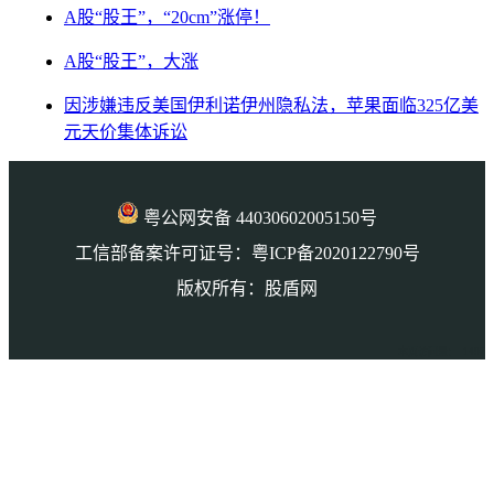
A股“股王”，“20cm”涨停！
A股“股王”，大涨
因涉嫌违反美国伊利诺伊州隐私法，苹果面临325亿美
元天价集体诉讼
粤公网安备 44030602005150号
工信部备案许可证号：粤ICP备2020122790号
版权所有：股盾网
本页访问量： 1407