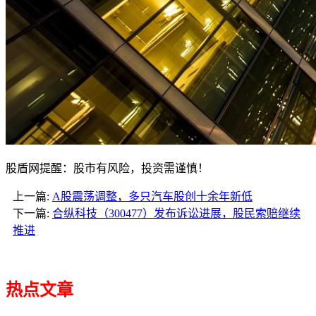
股盾网提醒：股市有风险，投资需谨慎！
上一篇:
A股震荡调整，多只汽车股创十余年新低
下一篇:
合纵科技（300477）发布诉讼进展，股民索赔继续
推进
热点文章