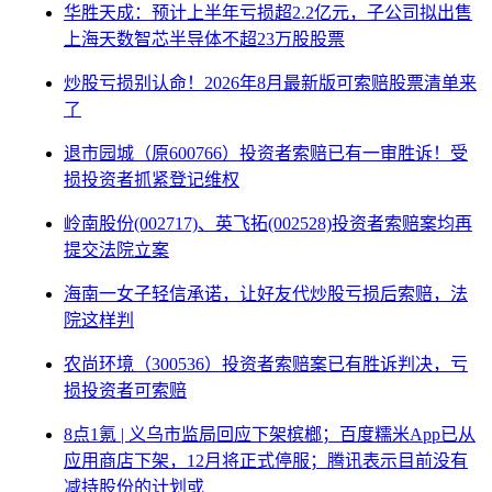
华胜天成：预计上半年亏损超2.2亿元，子公司拟出售
上海天数智芯半导体不超23万股股票
炒股亏损别认命！2026年8月最新版可索赔股票清单来
了
退市园城（原600766）投资者索赔已有一审胜诉！受
损投资者抓紧登记维权
岭南股份(002717)、英飞拓(002528)投资者索赔案均再
提交法院立案
海南一女子轻信承诺，让好友代炒股亏损后索赔，法
院这样判
农尚环境（300536）投资者索赔案已有胜诉判决，亏
损投资者可索赔
8点1氪 | 义乌市监局回应下架槟榔；百度糯米App已从
应用商店下架，12月将正式停服；腾讯表示目前没有
减持股份的计划或