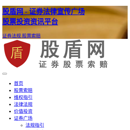
股盾网 - 证券法律宣传广场
股票投资资讯平台
证券法规
股票索赔
证券股票维权网
股盾网
首页
股票索赔
维权指引
法律法规
价值投资
证券广场
法规指引