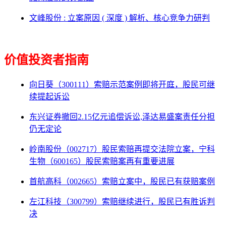
文峰股份 : 立案原因 ( 深度 ) 解析、核心竞争力研判
价值投资者指南
向日葵（300111）索赔示范案例即将开庭，股民可继
续提起诉讼
东兴证券撤回2.15亿元追偿诉讼,泽达易盛案责任分担
仍无定论
岭南股份（002717）股民索赔再提交法院立案，宁科
生物（600165）股民索赔案再有重要进展
首航高科（002665）索赔立案中，股民已有获赔案例
左江科技（300799）索赔继续进行，股民已有胜诉判
决