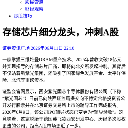
股民索赔
财经观察
炒股技巧
存储芯片细分龙头，冲刺A股
证券资讯广场
2026年06月11日 22:10
本文访问量：714
一家掌握三维堆叠DRAM量产技术、2025年营收突破18亿元
并实现扭亏的存储芯片厂商，即将向北交所发起冲刺。其背后
不仅站着新紫光集团，还吸引了国家绿色发展基金、太平洋保
险、北汽等重磅资本。
证监会官网显示，西安紫光国芯半导体股份有限公司（下称
“紫光国芯”）日前已向陕西证监局提交向不特定合格投资者公
开发行股票并在北京证券交易所上市的辅导工作完成报告。
2026年6月9日，该公司IPO辅导状态已变更为“辅导验收”。这
意味着，这家脱胎于德国英飞凌西安研发中心、历经多次股权
更迭的公司，距离A股市场更近了一步。