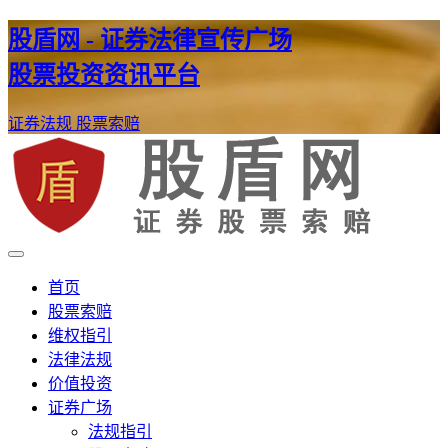
股盾网 - 证券法律宣传广场
股票投资资讯平台
证券法规
股票索赔
证券股票维权网
股盾网
首页
股票索赔
维权指引
法律法规
价值投资
证券广场
法规指引