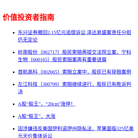
价值投资者指南
东兴证券撤回2.15亿元追偿诉讼,泽达易盛案责任分担
仍无定论
岭南股份（002717）股民索赔再提交法院立案，宁科
生物（600165）股民索赔案再有重要进展
首航高科（002665）索赔立案中，股民已有获赔案例
左江科技（300799）索赔继续进行，股民已有胜诉判
决
A股“股王”，“20cm”涨停！
A股“股王”，大涨
因涉嫌违反美国伊利诺伊州隐私法，苹果面临325亿美
元天价集体诉讼