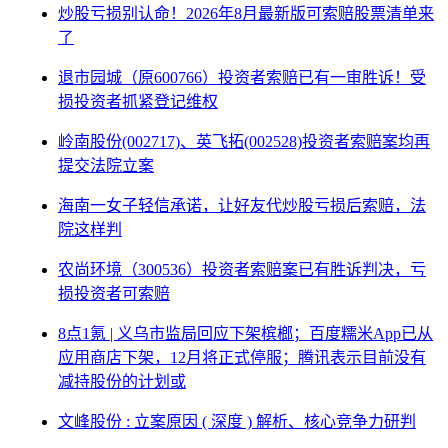
炒股亏损别认命！2026年8月最新版可索赔股票清单来
了
退市园城（原600766）投资者索赔已有一审胜诉！受
损投资者抓紧登记维权
岭南股份(002717)、英飞拓(002528)投资者索赔案均再
提交法院立案
海南一女子轻信承诺，让好友代炒股亏损后索赔，法
院这样判
农尚环境（300536）投资者索赔案已有胜诉判决，亏
损投资者可索赔
8点1氪 | 义乌市监局回应下架槟榔；百度糯米App已从
应用商店下架，12月将正式停服；腾讯表示目前没有
减持股份的计划或
文峰股份 : 立案原因 ( 深度 ) 解析、核心竞争力研判