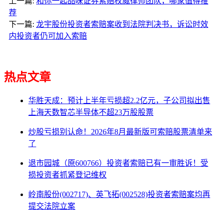
上一篇:
和你一起品味证券索赔权威律师团队，哪家值得推
荐
下一篇:
龙宇股份投资者索赔案收到法院判决书，诉讼时效
内投资者仍可加入索赔
热点文章
华胜天成：预计上半年亏损超2.2亿元，子公司拟出售
上海天数智芯半导体不超23万股股票
炒股亏损别认命！2026年8月最新版可索赔股票清单来
了
退市园城（原600766）投资者索赔已有一审胜诉！受
损投资者抓紧登记维权
岭南股份(002717)、英飞拓(002528)投资者索赔案均再
提交法院立案