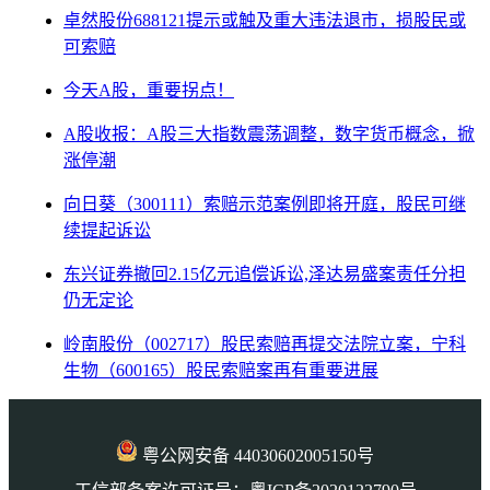
卓然股份688121提示或触及重大违法退市，损股民或
可索赔
今天A股，重要拐点！
A股收报：A股三大指数震荡调整，数字货币概念，掀
涨停潮
向日葵（300111）索赔示范案例即将开庭，股民可继
续提起诉讼
东兴证券撤回2.15亿元追偿诉讼,泽达易盛案责任分担
仍无定论
岭南股份（002717）股民索赔再提交法院立案，宁科
生物（600165）股民索赔案再有重要进展
粤公网安备 44030602005150号