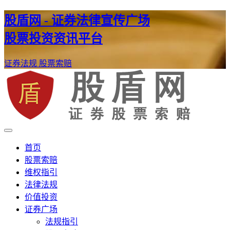
股盾网 - 证券法律宣传广场
股票投资资讯平台
证券法规
股票索赔
证券股票维权网
股盾网
首页
股票索赔
维权指引
法律法规
价值投资
证券广场
法规指引