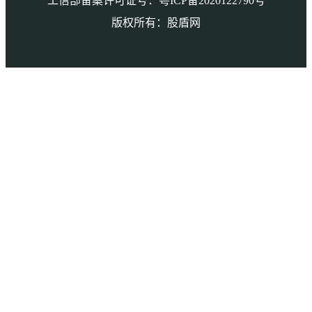
工信部备案许可证号：粤ICP备2020122790号
版权所有：股盾网
本页访问量： 5878