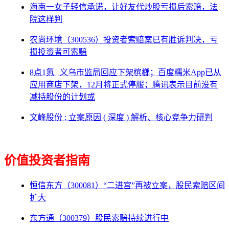
海南一女子轻信承诺，让好友代炒股亏损后索赔，法
院这样判
农尚环境（300536）投资者索赔案已有胜诉判决，亏
损投资者可索赔
8点1氪 | 义乌市监局回应下架槟榔；百度糯米App已从
应用商店下架，12月将正式停服；腾讯表示目前没有
减持股份的计划或
文峰股份 : 立案原因 ( 深度 ) 解析、核心竞争力研判
价值投资者指南
恒信东方（300081）“二进宫”再被立案，股民索赔区间
扩大
东方通（300379）股民索赔持续进行中