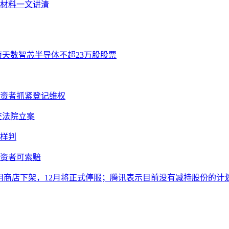
材料一文讲清
海天数智芯半导体不超23万股股票
投资者抓紧登记维权
提交法院立案
样判
投资者可索赔
从应用商店下架，12月将正式停服；腾讯表示目前没有减持股份的计