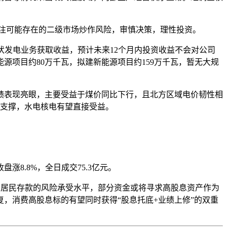
关注可能存在的二级市场炒作风险，审慎决策，理性投资。
光伏发电业务获取收益，预计未来12个月内投资收益不会对公司
新能源项目约80万千瓦，拟建新能源项目约159万千瓦，暂无大规
绩表现亮眼，主要受益于煤价同比下行，且北方区域电价韧性相
成支撑，水电核电有望直接受益。
8.8%，全日成交75.3亿元。
到居民存款的风险承受水平，部分资金或将寻求高股息资产作为
复，消费高股息标的有望同时获得“股息托底+业绩上修”的双重