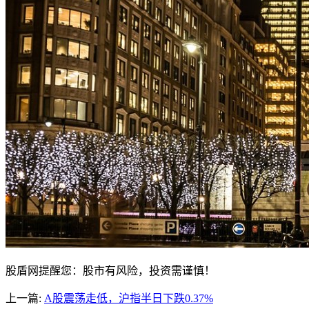
股盾网提醒您：股市有风险，投资需谨慎！
上一篇:
A股震荡走低，沪指半日下跌0.37%