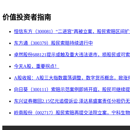
价值投资者指南
恒信东方（300081）“二进宫”再被立案，股民索赔区间
东方通（300379）股民索赔持续进行中
卓然股份688121提示或触及重大违法退市，损股民或可
今天A股，重要拐点！
A股收报：A股三大指数震荡调整，数字货币概念，掀涨
向日葵（300111）索赔示范案例即将开庭，股民可继续
东兴证券撤回2.15亿元追偿诉讼,泽达易盛案责任分担仍
岭南股份（002717）股民索赔再提交法院立案，宁科生物