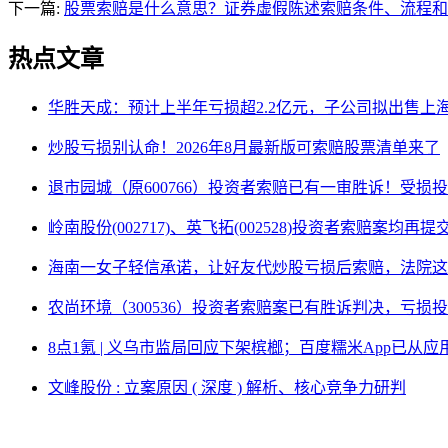
下一篇:
股票索赔是什么意思？证券虚假陈述索赔条件、流程和
热点文章
华胜天成：预计上半年亏损超2.2亿元，子公司拟出售上
炒股亏损别认命！2026年8月最新版可索赔股票清单来了
退市园城（原600766）投资者索赔已有一审胜诉！受损
岭南股份(002717)、英飞拓(002528)投资者索赔案均再
海南一女子轻信承诺，让好友代炒股亏损后索赔，法院这
农尚环境（300536）投资者索赔案已有胜诉判决，亏损
8点1氪 | 义乌市监局回应下架槟榔；百度糯米App已
文峰股份 : 立案原因 ( 深度 ) 解析、核心竞争力研判