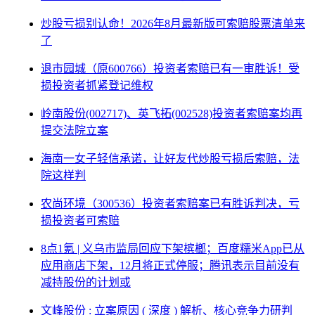
炒股亏损别认命！2026年8月最新版可索赔股票清单来
了
退市园城（原600766）投资者索赔已有一审胜诉！受
损投资者抓紧登记维权
岭南股份(002717)、英飞拓(002528)投资者索赔案均再
提交法院立案
海南一女子轻信承诺，让好友代炒股亏损后索赔，法
院这样判
农尚环境（300536）投资者索赔案已有胜诉判决，亏
损投资者可索赔
8点1氪 | 义乌市监局回应下架槟榔；百度糯米App已从
应用商店下架，12月将正式停服；腾讯表示目前没有
减持股份的计划或
文峰股份 : 立案原因 ( 深度 ) 解析、核心竞争力研判