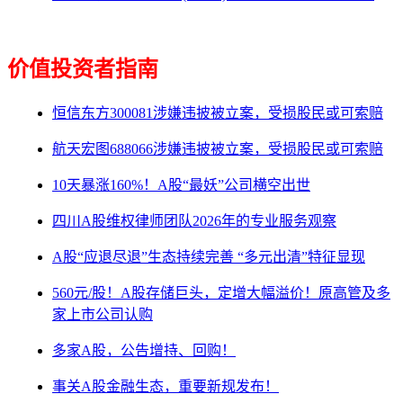
价值投资者指南
恒信东方300081涉嫌违披被立案，受损股民或可索赔
航天宏图688066涉嫌违披被立案，受损股民或可索赔
10天暴涨160%！A股“最妖”公司横空出世
四川A股维权律师团队2026年的专业服务观察
A股“应退尽退”生态持续完善 “多元出清”特征显现
560元/股！A股存储巨头，定增大幅溢价！原高管及多
家上市公司认购
多家A股，公告增持、回购！
事关A股金融生态，重要新规发布！