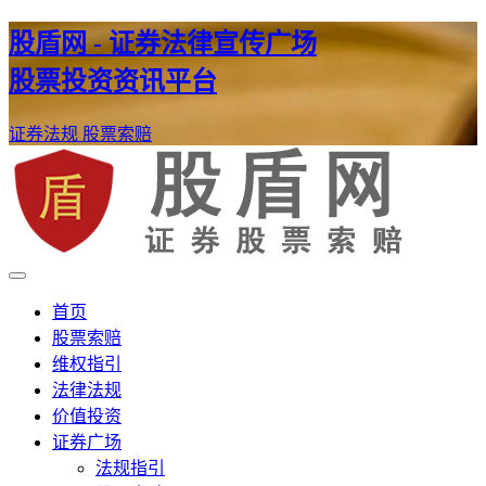
股盾网 - 证券法律宣传广场
股票投资资讯平台
证券法规
股票索赔
证券股票维权网
股盾网
首页
股票索赔
维权指引
法律法规
价值投资
证券广场
法规指引