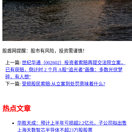
股盾网提醒：股市有风险，投资需谨慎！
上一篇:
世纪华通（002602）投资者索赔再提交法院立案，
已有获赔，倒计时 2 个月 A股“追光者”画像：多数光伏梦
碎，有人想“
下一篇:
受损股民索赔:从立案到处罚意味着什么?
热点文章
华胜天成：预计上半年亏损超2.2亿元，子公司拟出售
上海天数智芯半导体不超23万股股票