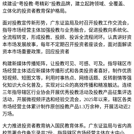
续建设“粤投教·粤精彩”投教品牌，建立起跨领域、全覆盖、
立体化的投资者教育保护格局。
面对投教宣传新形势，广东证监局及时召开投教工作交流会，
指导市场经营主体加强投教与业务融合，促进投教向系统化、
全流程转变，形成投教、投顾、投诉全流程闭环。认真讲好资
本市场发展故事，每年不定期召开投资者座谈会，面对面解读
资本市场重要政策，回应投资者
构建新媒体传播矩阵，让投教可见、可感、可及。指导辖区市
场经营主体适应新媒体传播形式和各类投资者喜好，制作优质
短视频、短图文等，利用时事热点、网络话题、反转剧情等强
化知识大众化普及，实现对公众的高效传播和精准触达。连续
三年指导辖区行业协会开展优秀投教活动及投教产品征集评选
活动，开展微视频评选和经验交流会，2025年以来，辖区各类
市场经营主体累计制作原创投教产品1.3万余种，开展活动近2
万场。
大力推进投资者教育纳入国民教育体系。广东证监局与省内高
校签署合作备忘录共7份，指导辖区市场经营主体在大中小