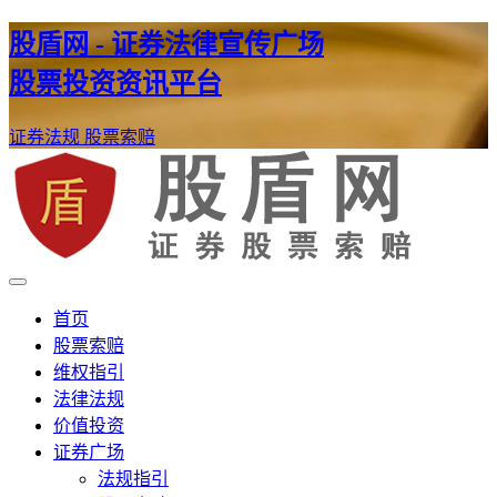
股盾网 - 证券法律宣传广场
股票投资资讯平台
证券法规
股票索赔
证券股票维权网
股盾网
首页
股票索赔
维权指引
法律法规
价值投资
证券广场
法规指引