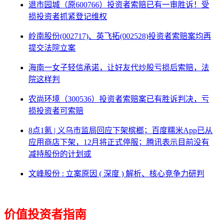
退市园城（原600766）投资者索赔已有一审胜诉！受
损投资者抓紧登记维权
岭南股份(002717)、英飞拓(002528)投资者索赔案均再
提交法院立案
海南一女子轻信承诺，让好友代炒股亏损后索赔，法
院这样判
农尚环境（300536）投资者索赔案已有胜诉判决，亏
损投资者可索赔
8点1氪 | 义乌市监局回应下架槟榔；百度糯米App已从
应用商店下架，12月将正式停服；腾讯表示目前没有
减持股份的计划或
文峰股份 : 立案原因 ( 深度 ) 解析、核心竞争力研判
价值投资者指南