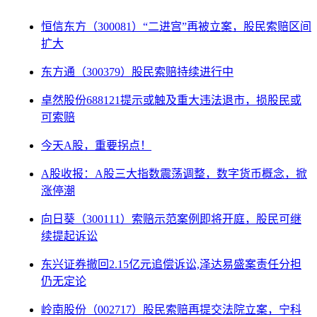
恒信东方（300081）“二进宫”再被立案，股民索赔区间
扩大
东方通（300379）股民索赔持续进行中
卓然股份688121提示或触及重大违法退市，损股民或
可索赔
今天A股，重要拐点！
A股收报：A股三大指数震荡调整，数字货币概念，掀
涨停潮
向日葵（300111）索赔示范案例即将开庭，股民可继
续提起诉讼
东兴证券撤回2.15亿元追偿诉讼,泽达易盛案责任分担
仍无定论
岭南股份（002717）股民索赔再提交法院立案，宁科