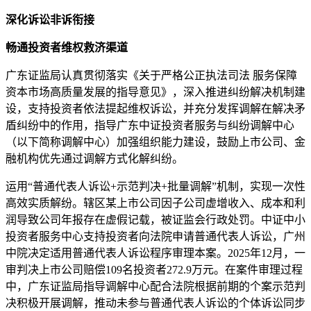
深化诉讼非诉衔接
畅通投资者维权救济渠道
广东证监局认真贯彻落实《关于严格公正执法司法 服务保障
资本市场高质量发展的指导意见》，深入推进纠纷解决机制建
设，支持投资者依法提起维权诉讼，并充分发挥调解在解决矛
盾纠纷中的作用，指导广东中证投资者服务与纠纷调解中心
（以下简称调解中心）加强组织能力建设，鼓励上市公司、金
融机构优先通过调解方式化解纠纷。
运用“普通代表人诉讼+示范判决+批量调解”机制，实现一次性
高效实质解纷。辖区某上市公司因子公司虚增收入、成本和利
润导致公司年报存在虚假记载，被证监会行政处罚。中证中小
投资者服务中心支持投资者向法院申请普通代表人诉讼，广州
中院决定适用普通代表人诉讼程序审理本案。2025年12月，一
审判决上市公司赔偿109名投资者272.9万元。在案件审理过程
中，广东证监局指导调解中心配合法院根据前期的个案示范判
决积极开展调解，推动未参与普通代表人诉讼的个体诉讼同步