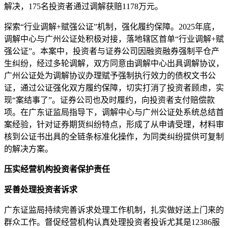
解决，175名投资者通过调解获赔1178万元。
探索“行业调解+赋强公证”机制，强化履约保障。2025年底，
调解中心与广州公证处积极对接，落地辖区首单“行业调解+赋
强公证”。本案中，投资者与证券公司因融资融券强制平仓产
生纠纷，经过多轮调解，双方同意由调解中心出具调解协议，
广州公证处为调解协议办理赋予强制执行效力的债权文书公
证，通过公证强化双方履约保障，切实打消了投资者顾虑，实
现“案结事了”。证券公司也及时履约，向投资者支付赔偿款
项。在广东证监局指导下，调解中心与广州公证处系统总结首
案经验，针对证券期货纠纷特点，形成了从申请受理，材料审
核到公证书出具的全链条标准化操作，为同类纠纷提供可复制
的解决方案。
压实经营机构投资者保护责任
妥善处理投资者诉求
广东证监局持续完善诉求处理工作机制，扎实做好送上门来的
群众工作。督促经营机构认真处理投资者投诉尤其是12386服