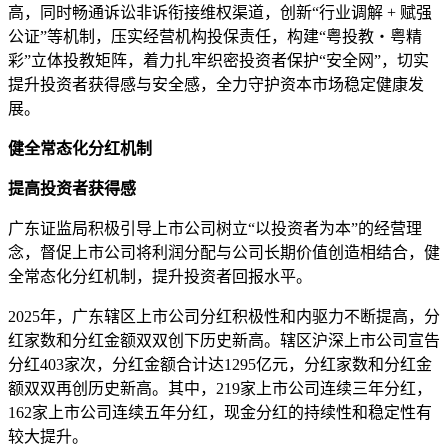
高，同时畅通诉讼非诉衔接维权渠道，创新“行业调解 + 赋强
公证”等机制，压实经营机构投保责任，构建“粤投教・粤精
彩”立体投教矩阵，着力扎牢织密投资者保护“安全网”，切实
提升投资者获得感与安全感，全力守护资本市场稳定健康发
展。
健全常态化分红机制
提高投资者获得感
广东证监局积极引导上市公司树立“以投资者为本”的经营理
念，督促上市公司将利润分配与公司长期价值创造相结合，健
全常态化分红机制，提升投资者回报水平。
2025年，广东辖区上市公司分红积极性和内驱力不断提高，分
红家数和分红金额双双创下历史新高。辖区沪深上市公司宣告
分红403家次，分红金额合计达1295亿元，分红家数和分红金
额双双再创历史新高。其中，219家上市公司连续三年分红，
162家上市公司连续五年分红，现金分红的持续性和稳定性有
较大提升。