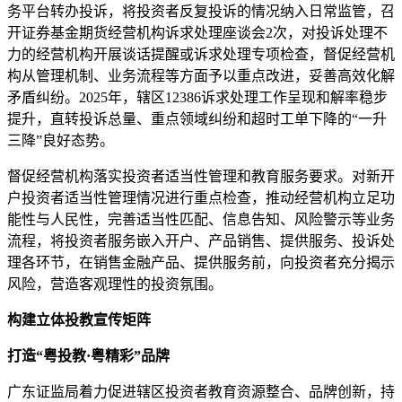
务平台转办投诉，将投资者反复投诉的情况纳入日常监管，召
开证券基金期货经营机构诉求处理座谈会2次，对投诉处理不
力的经营机构开展谈话提醒或诉求处理专项检查，督促经营机
构从管理机制、业务流程等方面予以重点改进，妥善高效化解
矛盾纠纷。2025年，辖区12386诉求处理工作呈现和解率稳步
提升，直转投诉总量、重点领域纠纷和超时工单下降的“一升
三降”良好态势。
督促经营机构落实投资者适当性管理和教育服务要求。对新开
户投资者适当性管理情况进行重点检查，推动经营机构立足功
能性与人民性，完善适当性匹配、信息告知、风险警示等业务
流程，将投资者服务嵌入开户、产品销售、提供服务、投诉处
理各环节，在销售金融产品、提供服务前，向投资者充分揭示
风险，营造客观理性的投资氛围。
构建立体投教宣传矩阵
打造“粤投教·粤精彩”品牌
广东证监局着力促进辖区投资者教育资源整合、品牌创新，持