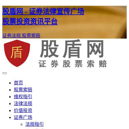
股盾网 - 证券法律宣传广场
股票投资资讯平台
证券法规
股票索赔
证券股票维权网
股盾网
首页
股票索赔
维权指引
法律法规
价值投资
证券广场
法规指引