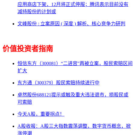
应用商店下架，12月将正式停服；腾讯表示目前没有
减持股份的计划或
文峰股份 : 立案原因 ( 深度 ) 解析、核心竞争力研判
价值投资者指南
恒信东方（300081）“二进宫”再被立案，股民索赔区间
扩大
东方通（300379）股民索赔持续进行中
卓然股份688121提示或触及重大违法退市，损股民或
可索赔
今天A股，重要拐点！
A股收报：A股三大指数震荡调整，数字货币概念，掀
涨停潮