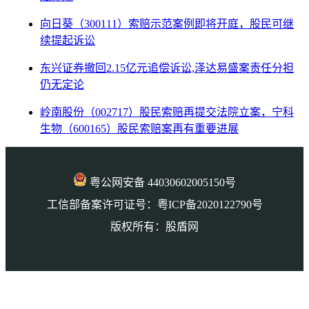
向日葵（300111）索赔示范案例即将开庭，股民可继
续提起诉讼
东兴证券撤回2.15亿元追偿诉讼,泽达易盛案责任分担
仍无定论
岭南股份（002717）股民索赔再提交法院立案，宁科
生物（600165）股民索赔案再有重要进展
粤公网安备 44030602005150号
工信部备案许可证号：粤ICP备2020122790号
版权所有：股盾网
本页访问量： 8290