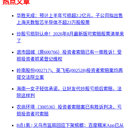
热点文章
华胜天成：预计上半年亏损超2.2亿元，子公司拟出售
上海天数智芯半导体不超23万股股票
炒股亏损别认命！2026年8月最新版可索赔股票清单来
了
退市园城（原600766）投资者索赔已有一审胜诉！受
损投资者抓紧登记维权
岭南股份(002717)、英飞拓(002528)投资者索赔案均再
提交法院立案
海南一女子轻信承诺，让好友代炒股亏损后索赔，法
院这样判
农尚环境（300536）投资者索赔案已有胜诉判决，亏
损投资者可索赔
8点1氪 | 义乌市监局回应下架槟榔；百度糯米App已从