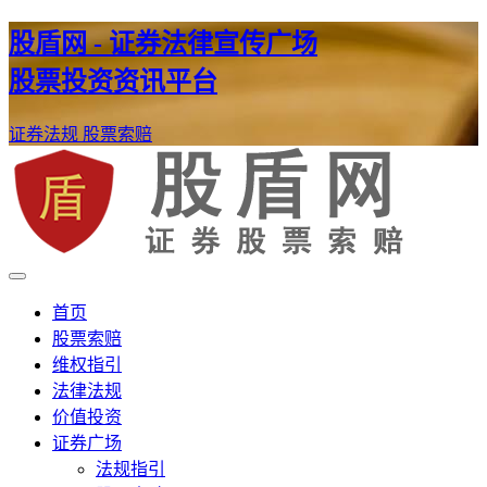
股盾网 - 证券法律宣传广场
股票投资资讯平台
证券法规
股票索赔
证券股票维权网
股盾网
首页
股票索赔
维权指引
法律法规
价值投资
证券广场
法规指引