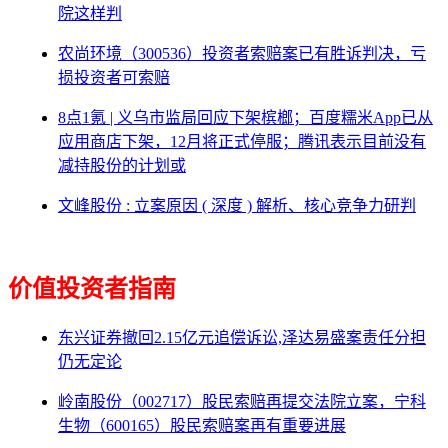
院这样判
农尚环境（300536）投资者索赔案已有胜诉判决，亏
损投资者可索赔
8点1氪 | 义乌市监局回应下架槟榔；百度糯米App已从
应用商店下架，12月将正式停服；腾讯表示目前没有
减持股份的计划或
文峰股份 : 立案原因 ( 深度 ) 解析、核心竞争力研判
价值投资者指南
东兴证券撤回2.15亿元追偿诉讼,泽达易盛案责任分担
仍无定论
岭南股份（002717）股民索赔再提交法院立案，宁科
生物（600165）股民索赔案再有重要进展