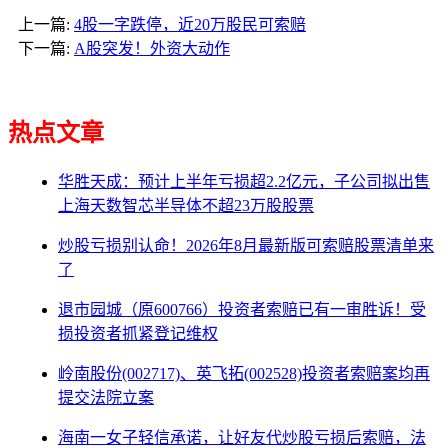
上一篇:
4股一字跌停，近20万股民可索赔
下一篇:
A股突发！外资大动作
热点文章
华胜天成：预计上半年亏损超2.2亿元，子公司拟出售
上海天数智芯半导体不超23万股股票
炒股亏损别认命！2026年8月最新版可索赔股票清单来
了
退市园城（原600766）投资者索赔已有一审胜诉！受
损投资者抓紧登记维权
岭南股份(002717)、英飞拓(002528)投资者索赔案均再
提交法院立案
海南一女子轻信承诺，让好友代炒股亏损后索赔，法