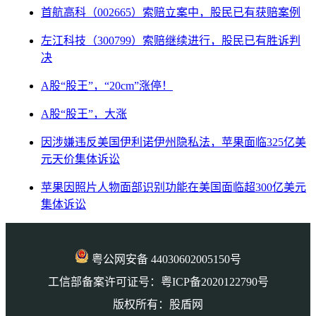
首航高科（002665）索赔立案中，股民已有获赔案例
左江科技（300799）索赔继续进行，股民已有胜诉判
决
A股“股王”，“20cm”涨停！
A股“股王”，大涨
因涉嫌违反美国伊利诺伊州隐私法，苹果面临325亿美
元天价集体诉讼
苹果因照片人物面部识别功能在美国面临超300亿美元
集体诉讼
粤公网安备 44030602005150号
工信部备案许可证号：粤ICP备2020122790号
版权所有：股盾网