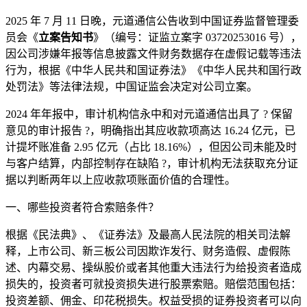
2025 年 7 月 11 日晚，元道通信公告收到中国证券监督管理委
员会《
立案告知书
》（编号：证监立案字 03720253016 号），
因公司涉嫌年报等信息披露文件财务数据存在虚假记载等违法
行为，根据《中华人民共和国证券法》《中华人民共和国行政
处罚法》等法律法规，中国证监会决定对公司立案。
2024 年年报中，审计机构信永中和对元道通信出具了 ? 保留
意见的审计报告 ?，明确指出其应收款项高达 16.24 亿元，已
计提坏账准备 2.95 亿元（占比 18.16%），但因公司未能及时
与客户结算，内部控制存在缺陷 ?，审计机构无法获取充分证
据以判断两年以上应收款项账面价值的合理性。
一、哪些投资者符合索赔条件？
根据《民法典》、《证券法》及最高人民法院的相关司法解
释，上市公司、新三板公司因欺诈发行、财务造假、虚假陈
述、内幕交易、操纵股价或者其他重大违法行为给投资者造成
损失的，投资者可就投资损失进行股票索赔。赔偿范围包括：
投资差额、佣金、印花税损失。权益受损的证券投资者可以向