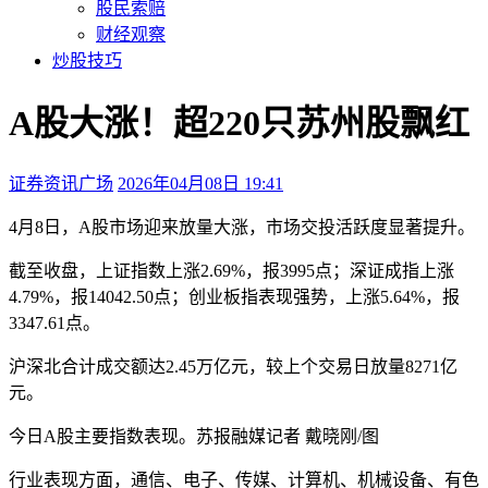
股民索赔
财经观察
炒股技巧
A股大涨！超220只苏州股飘红
证券资讯广场
2026年04月08日 19:41
本文访问量：168
4月8日，A股市场迎来放量大涨，市场交投活跃度显著提升。
截至收盘，上证指数上涨
2.69%
，报
3995点
；深证成指上涨
4.79%
，报
14042.50点
；创业板指表现强势，上涨
5.64%
，报
3347.61点
。
沪深北合计成交额达
2.45万亿元
，较上个交易日放量8271亿
元。
今日A股主要指数表现。苏报融媒记者 戴晓刚/图
行业表现方面，通信、电子、传媒、计算机、机械设备、有色