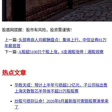
股盾网提醒：股市有风险，投资需谨慎！
上一篇:
头部券商人均薪酬盘点：集体上行，中信证券81万
年薪居首
下一篇:
A股超5100只个股上涨，6支湘股涨停｜湘股观察
热点文章
华胜天成：预计上半年亏损超2.2亿元，子公司拟出售
上海天数智芯半导体不超23万股股票
炒股亏损别认命！2026年8月最新版可索赔股票清单来
了