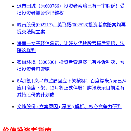
退市园城（原600766）投资者索赔已有一审胜诉！受
损投资者抓紧登记维权
岭南股份(002717)、英飞拓(002528)投资者索赔案均再
提交法院立案
海南一女子轻信承诺，让好友代炒股亏损后索赔，法
院这样判
农尚环境（300536）投资者索赔案已有胜诉判决，亏
损投资者可索赔
8点1氪 | 义乌市监局回应下架槟榔；百度糯米App已从
应用商店下架，12月将正式停服；腾讯表示目前没有
减持股份的计划或
文峰股份 : 立案原因 ( 深度 ) 解析、核心竞争力研判