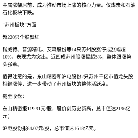
金属涨幅居前，成为推动市场上涨的核心力量。仅煤炭和石油
石化板块下跌。
“苏州板块”方面
超220只个股飘红
锴威特、普源精电、艾森股份等14只苏州股涨停或涨幅
超
10%
，表现尤为突出。近四成苏州股涨幅
超5%
，整体跟涨势
头强劲。
值得注意的是，
东山精密
和
沪电股份
2只苏州千亿市值龙头股
相继涨停，进一步带动了苏州板块的整体活跃度。
截至收盘：
东山精密报119.91元/股，股价创历史新高，总市值达2196亿
元；
沪电股份报84.07元/股，总市值达1618亿元。