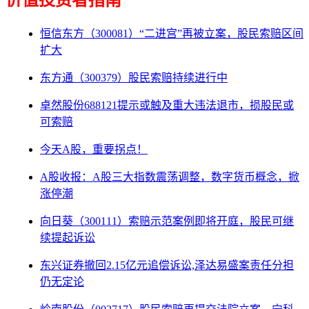
价值投资者指南
恒信东方（300081）“二进宫”再被立案，股民索赔区间
扩大
东方通（300379）股民索赔持续进行中
卓然股份688121提示或触及重大违法退市，损股民或
可索赔
今天A股，重要拐点！
A股收报：A股三大指数震荡调整，数字货币概念，掀
涨停潮
向日葵（300111）索赔示范案例即将开庭，股民可继
续提起诉讼
东兴证券撤回2.15亿元追偿诉讼,泽达易盛案责任分担
仍无定论