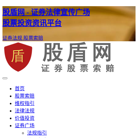
股盾网 - 证券法律宣传广场
股票投资资讯平台
证券法规
股票索赔
证券股票维权网
股盾网
首页
股票索赔
维权指引
法律法规
价值投资
证券广场
法规指引