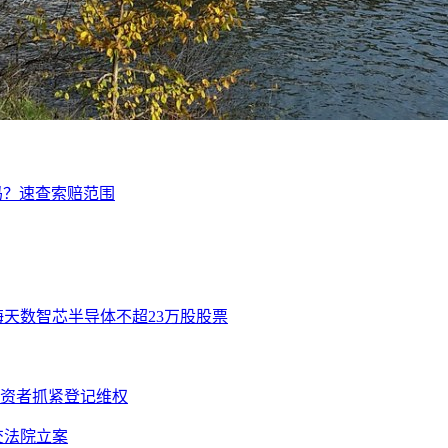
吗？速查索赔范围
海天数智芯半导体不超23万股股票
投资者抓紧登记维权
提交法院立案