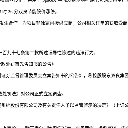
效换热器设备，将用于 SpaceX 星舰发射基地扩建配套的燃料
，13 时 26 分双良节能股价涨停。
关于海 SpaceX 发生合作，为项目非独家间接供应商；公司相关订
一百九十七条第二款所述误导性陈述的违法行为。
收到行政处罚事先告知书的公告》
股东收到中国证券监督管理委员会立案告知书的公告》，称控股股东双
政处罚法》对公司正式立案调查。
良节能系统股份有限公司及有关责任人予以监管警示的决定》（上证公监函