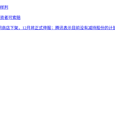
样判
投资者可索赔
从应用商店下架，12月将正式停服；腾讯表示目前没有减持股份的计