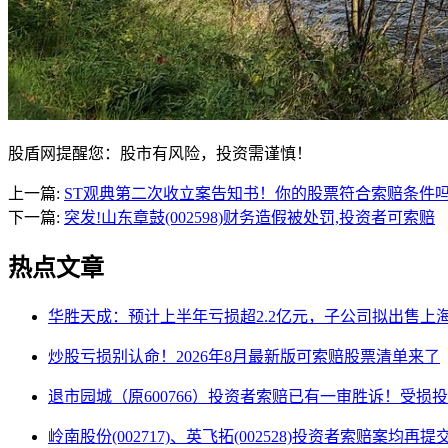
股盾网提醒您：股市有风险，投资需谨慎！
上一篇:
ST观典第二次收立案告知书！你的股票符合索赔条件
下一篇:
突发!山东章鼓(002598)财务造假被处罚,投资者可索赔
热点文章
华胜天成：预计上半年亏损超2.2亿元，子公司拟出售上
炒股亏损别认命！2026年8月最新版可索赔股票清单来了
退市园城（原600766）投资者索赔已有一审胜诉！受损
岭南股份(002717)、英飞拓(002528)投资者索赔案均再