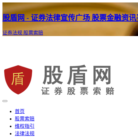
股盾网 - 证券法律宣传广场 股票金融资
证券法规
股票索赔
证券股票维权网
股盾网
首页
股票索赔
维权指引
法律法规