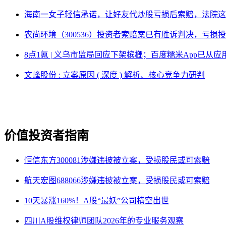
海南一女子轻信承诺，让好友代炒股亏损后索赔，法院这
农尚环境（300536）投资者索赔案已有胜诉判决，亏损
8点1氪 | 义乌市监局回应下架槟榔；百度糯米App已
文峰股份 : 立案原因 ( 深度 ) 解析、核心竞争力研判
价值投资者指南
恒信东方300081涉嫌违披被立案，受损股民或可索赔
航天宏图688066涉嫌违披被立案，受损股民或可索赔
10天暴涨160%！A股“最妖”公司横空出世
四川A股维权律师团队2026年的专业服务观察