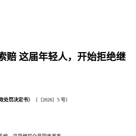
者或可索赔 这届年轻人，开始拒绝继
本文访问量： 267
政处罚决定书
》（〔2026〕5 号）