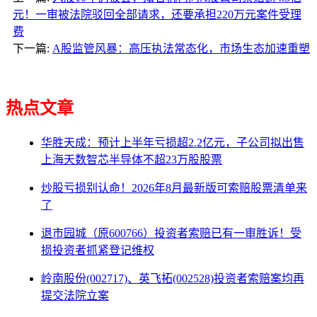
元！一审被法院驳回全部请求，还要承担220万元案件受理
费
下一篇:
A股监管风暴：高压执法常态化，市场生态加速重塑
热点文章
华胜天成：预计上半年亏损超2.2亿元，子公司拟出售
上海天数智芯半导体不超23万股股票
炒股亏损别认命！2026年8月最新版可索赔股票清单来
了
退市园城（原600766）投资者索赔已有一审胜诉！受
损投资者抓紧登记维权
岭南股份(002717)、英飞拓(002528)投资者索赔案均再
提交法院立案