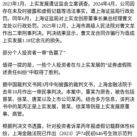
2023年1月，上实发展遭证监会立案调查。2024年4月，公司因
存在未及时披露和虚假记载等违法事实，遭上海证监局行政处
罚。同年6月，上海证监局对上实龙创原董事长兼总经理曹文
龙处以行政处罚。2025年12月，上海市高级人民法院对曹文龙
作出二审刑事判决。
判决结果显示，曹文龙合同诈骗行为造成
上实发展1.18亿余元的损失。
部分个人投资者一审“告赢了”
值得一提的是，一些个人投资者在与上实发展的“证券虚假陈
述责任纠纷”中取得了胜利。
据中国裁判文书网3月中旬披露的裁判文书，上海金融法院于
去年10月作出一审民事判决。
本案中，董某为原告，被告包括
曾某、徐某、唐某以及上市公司某丙。结合多方信息，该判决
书中的某丙正是上实发展，曾某、徐某等则是上实发展原董
事、高管。
根据判决文书透露，针对投资者诉某丙年报虚假记载群体性纠
纷，上海金融法院已作出（2023）沪74民初646号生效示范判