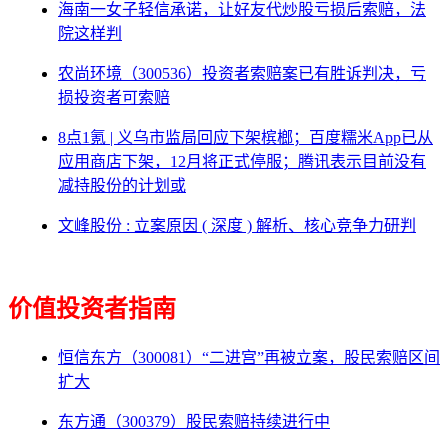
海南一女子轻信承诺，让好友代炒股亏损后索赔，法
院这样判
农尚环境（300536）投资者索赔案已有胜诉判决，亏
损投资者可索赔
8点1氪 | 义乌市监局回应下架槟榔；百度糯米App已从
应用商店下架，12月将正式停服；腾讯表示目前没有
减持股份的计划或
文峰股份 : 立案原因 ( 深度 ) 解析、核心竞争力研判
价值投资者指南
恒信东方（300081）“二进宫”再被立案，股民索赔区间
扩大
东方通（300379）股民索赔持续进行中