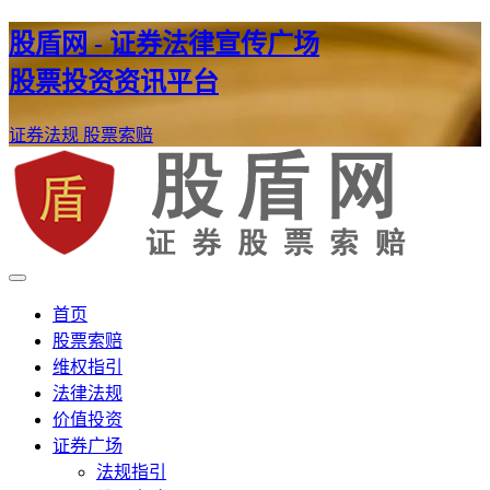
股盾网 - 证券法律宣传广场
股票投资资讯平台
证券法规
股票索赔
证券股票维权网
股盾网
首页
股票索赔
维权指引
法律法规
价值投资
证券广场
法规指引