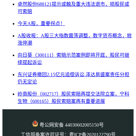
卓然股份688121提示或触及重大违法退市，损股民或
可索赔
今天A股，重要拐点！
A股收报：A股三大指数震荡调整，数字货币概念，掀
涨停潮
向日葵（300111）索赔示范案例即将开庭，股民可继
续提起诉讼
东兴证券撤回2.15亿元追偿诉讼,泽达易盛案责任分担
仍无定论
岭南股份（002717）股民索赔再提交法院立案，宁科
生物（600165）股民索赔案再有重要进展
粤公网安备 44030602005150号
工信部备案许可证号：粤ICP备2020122790号