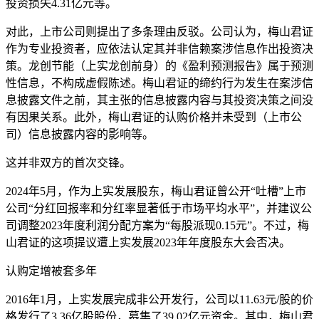
投资损失4.31亿元等。
对此，上市公司则提出了多条理由反驳。
公司认为，梅山君证
作为专业投资者，应依法认定其并非信赖案涉信息作出投资决
策。龙创节能（上实龙创前身）的《盈利预测报告》属于预测
性信息，不构成虚假陈述。梅山君证的缔约行为发生在案涉信
息披露文件之前，其主张的信息披露内容与其投资决策之间没
有因果关系。此外，梅山君证的认购价格并未受到（上市公
司）信息披露内容的影响等。
这并非双方的首次交锋。
2024年5月，作为上实发展股东，梅山君证曾公开“吐槽”上市
公司“分红回报率和分红率显著低于市场平均水平”，并建议公
司调整2023年度利润分配方案为“每股派现0.15元”。不过，梅
山君证的这项提议遭上实发展2023年年度股东大会否决。
认购定增被套多年
2016年1月，上实发展完成非公开发行，公司以11.63元/股的价
格发行了3.36亿股股份，募集了39.02亿元资金。
其中，梅山君