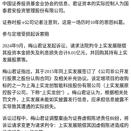
中国证券投资基金业协会的信息，君证资本的实际控制人为国
泰君安投资管理股份有限公司。
证券时报·e公司记者注意到，这是一场历时10年的恩怨纠葛。
参与定增受损起诉索赔
2024年9月，梅山君证发起诉讼，请求法院判令上实发展赔偿
其投资本金损失及利息损失合计8.01亿元，并回购其持有上实
发展股票等。
梅山君证指出，其于2015年同上实发展签订了《公司非公开发
行股票之股份认购合同》及相关补充协议。该定增项目的收购
标的之一为上海上实龙创智能科技股份有限公司（上实发展原
控股子公司，下称“上实龙创”）。梅山君证认为，根据相关处
罚文件，上实发展未能如实披露发行信息，应承担信息披露不
实导致其遭遇的实际损失。
诉讼过程中，梅山君证调整案由为证券虚假陈述责任纠纷，将
诉讼请求变更为请求判令：上实发展赔偿其因虚假陈述造成的