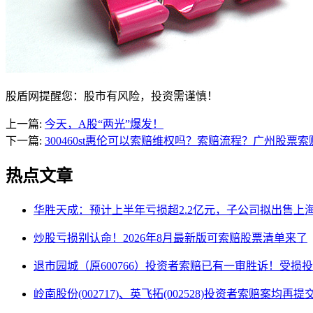
股盾网提醒您：股市有风险，投资需谨慎！
上一篇:
今天，A股“两光”爆发！
下一篇:
300460st惠伦可以索赔维权吗？索赔流程？广州
热点文章
华胜天成：预计上半年亏损超2.2亿元，子公司拟出售上
炒股亏损别认命！2026年8月最新版可索赔股票清单来了
退市园城（原600766）投资者索赔已有一审胜诉！受损
岭南股份(002717)、英飞拓(002528)投资者索赔案均再