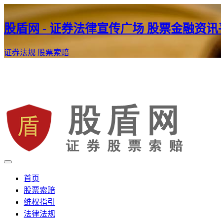
股盾网 - 证券法律宣传广场 股票金融资
证券法规
股票索赔
证券股票维权网
股盾网
首页
股票索赔
维权指引
法律法规