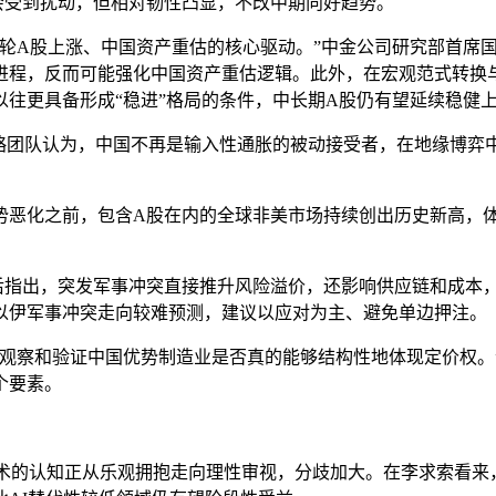
会受到扰动，但相对韧性凸显，不改中期向好趋势。
本轮A股上涨、中国资产重估的核心驱动。”中金公司研究部首席
进程，反而可能强化中国资产重估逻辑。此外，在宏观范式转换
往更具备形成“稳进”格局的条件，中长期A股仍有望延续稳健
策略团队认为，中国不再是输入性通胀的被动接受者，在地缘博弈
势恶化之前，包含A股在内的全球非美市场持续创出历史新高，
后指出，突发军事冲突直接推升风险溢价，还影响供应链和成本，
以伊军事冲突走向较难预测，建议以应对为主、避免单边押注。
去观察和验证中国优势制造业是否真的能够结构性地体现定价权。
个要素。
技术的认知正从乐观拥抱走向理性审视，分歧加大。在李求索看来