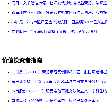
海南一女子轻信承诺，让好友代炒股亏损后索赔，法院这
农尚环境（300536）投资者索赔案已有胜诉判决，亏损
8点1氪 | 义乌市监局回应下架槟榔；百度糯米App已
文峰股份 : 立案原因 ( 深度 ) 解析、核心竞争力研判
价值投资者指南
向日葵（300111）索赔示范案例即将开庭，股民可继续
东兴证券撤回2.15亿元追偿诉讼,泽达易盛案责任分担仍
岭南股份（002717）股民索赔再提交法院立案，宁科生物
首航高科（002665）索赔立案中，股民已有获赔案例