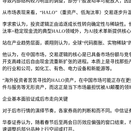
导致内部结构较为明显的调整，部分个股波动率可能放大，因此
从市场表现来看，“HALO”（重资产、低淘汰率）交易逐步
李求索认为，投资逻辑正由追逐成长性转向确定性与稀缺性。
汰率+稳定现金流的典型HALO领域外，为AI技术革新提供核
站在产业趋势层面，裘翔则认为，全球“代码膨胀、实物稀缺”
他认为，在中国市场，交易逻辑的核心是已具备市场份额与竞
开支高峰过后自由现金流重新扩张的进程。本质上是寻找那些
的行业和公司，如化工、有色、电力设备和新能源等。
“海外投资者苦苦寻找的HALO资产，在中国市场可能正存在
件与服务等无形资产，而这正是当下市场最担忧被AI颠覆的领
企业基本面验证成后市走向关键
对于后市行情的演绎节奏，各家券商的判断和而不同。中信证
华泰证券认为，随着春节后至两会日历效应偏强的窗口结束，
速调整后部分品种上行空间或打开。