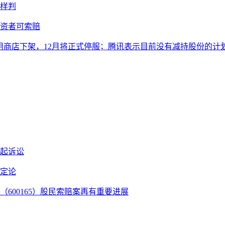
样判
投资者可索赔
从应用商店下架，12月将正式停服；腾讯表示目前没有减持股份的计
提起诉讼
无定论
（600165）股民索赔案再有重要进展