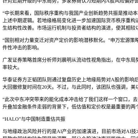
针对近期升级的中东局势，多家券商认为短期内A股风险偏好
“中长期来看，国际秩序重构与我国产业创新趋势共振是推动
上述中期逻辑。若地缘格局变化进一步加速国际货币秩序重构
生结构性改善。市场运行机制与投资者结构的演进，使其相较以
“国别相对力量变迁对资产定价的影响潜移默化。”申万宏源
件性冲击的影响。
广发证券策略首席分析师刘晨明从流动性视角指出，在中东局
率较大。
华泰证券方正韬团队则通过复盘历史上地缘局势对A股的影响
大回撤修复时间在20天。不过，与此同时，该团队也强调，美
“此次中东冲突带来的能化成本冲击给了我们这样一个窗口，
升叠加金融条件走弱的背景下，低估值和定价权是最重要的两
“HALO”与中国制造重估共振
与地缘政治风险并行的是AI产业的加速演进，目前市场对AI