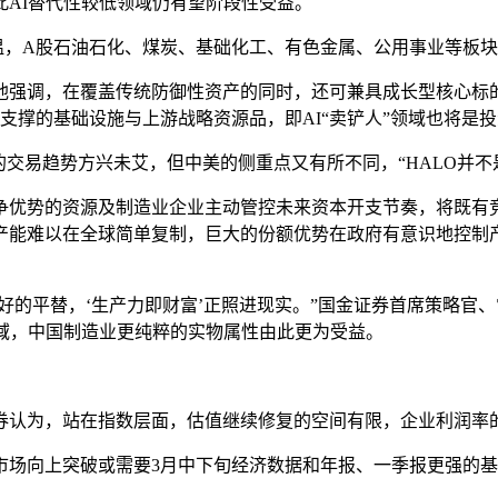
AI替代性较低领域仍有望阶段性受益。
升温，A股石油石化、煤炭、基础化工、有色金属、公用事业等板
他强调，在覆盖传统防御性资产的同时，还可兼具成长型核心标
心支撑的基础设施与上游战略资源品，即AI“卖铲人”领域也将是
的交易趋势方兴未艾，但中美的侧重点又有所不同，“HALO并不
争优势的资源及制造业企业主动管控未来资本开支节奏，将既有
产能难以在全球简单复制，巨大的份额优势在政府有意识地控制
更好的平替，‘生产力即财富’正照进现实。”国金证券首席策略
域，中国制造业更纯粹的实物属性由此更为受益。
券认为，站在指数层面，估值继续修复的空间有限，企业利润率
市场向上突破或需要3月中下旬经济数据和年报、一季报更强的