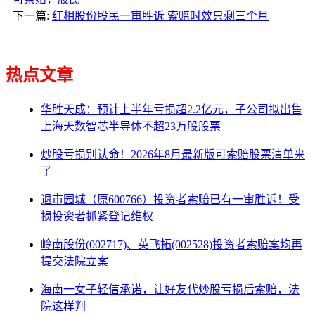
下一篇:
红相股份股民一审胜诉 索赔时效只剩三个月
热点文章
华胜天成：预计上半年亏损超2.2亿元，子公司拟出售
上海天数智芯半导体不超23万股股票
炒股亏损别认命！2026年8月最新版可索赔股票清单来
了
退市园城（原600766）投资者索赔已有一审胜诉！受
损投资者抓紧登记维权
岭南股份(002717)、英飞拓(002528)投资者索赔案均再
提交法院立案
海南一女子轻信承诺，让好友代炒股亏损后索赔，法
院这样判