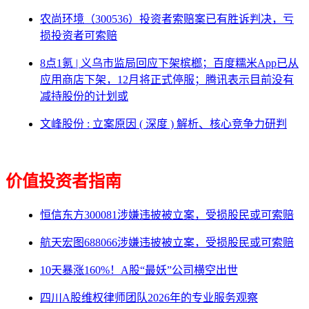
农尚环境（300536）投资者索赔案已有胜诉判决，亏
损投资者可索赔
8点1氪 | 义乌市监局回应下架槟榔；百度糯米App已从
应用商店下架，12月将正式停服；腾讯表示目前没有
减持股份的计划或
文峰股份 : 立案原因 ( 深度 ) 解析、核心竞争力研判
价值投资者指南
恒信东方300081涉嫌违披被立案，受损股民或可索赔
航天宏图688066涉嫌违披被立案，受损股民或可索赔
10天暴涨160%！A股“最妖”公司横空出世
四川A股维权律师团队2026年的专业服务观察