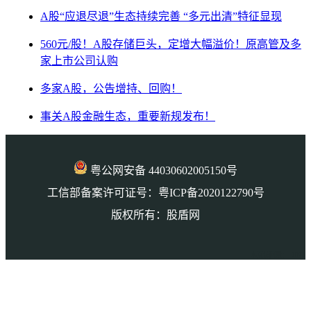
A股“应退尽退”生态持续完善 “多元出清”特征显现
560元/股！A股存储巨头，定增大幅溢价！原高管及多
家上市公司认购
多家A股，公告增持、回购！
事关A股金融生态，重要新规发布！
粤公网安备 44030602005150号
工信部备案许可证号：粤ICP备2020122790号
版权所有：股盾网
本页访问量： 1071