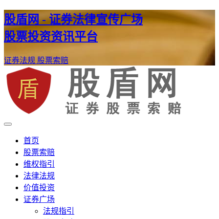
股盾网 - 证券法律宣传广场
股票投资资讯平台
证券法规
股票索赔
证券股票维权网
股盾网
首页
股票索赔
维权指引
法律法规
价值投资
证券广场
法规指引